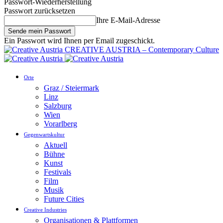
Passwort-Wiederherstellung
Passwort zurücksetzen
Ihre E-Mail-Adresse
Ein Passwort wird Ihnen per Email zugeschickt.
CREATIVE AUSTRIA – Contemporary Culture
Orte
Graz / Steiermark
Linz
Salzburg
Wien
Vorarlberg
Gegenwartskultur
Aktuell
Bühne
Kunst
Festivals
Film
Musik
Future Cities
Creative Industries
Organisationen & Plattformen