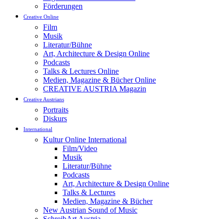
Förderungen
Creative Online
Film
Musik
Literatur/Bühne
Art, Architecture & Design Online
Podcasts
Talks & Lectures Online
Medien, Magazine & Bücher Online
CREATIVE AUSTRIA Magazin
Creative Austrians
Portraits
Diskurs
International
Kultur Online International
Film/Video
Musik
Literatur/Bühne
Podcasts
Art, Architecture & Design Online
Talks & Lectures
Medien, Magazine & Bücher
New Austrian Sound of Music
SchreibArt Austria