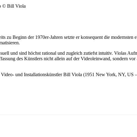
o © Bill Viola
ereits zu Beginn der 1970er-Jahren setzte er konsequent die modernsten
atisieren.
ell und sind höchst rational und zugleich zutiefst intuitiv. Violas A
ssung des Künstlers nicht allein auf der Videoleinwand, sondern vor all
eo- und Installationskünstler Bill Viola (1951 New York, NY, US –