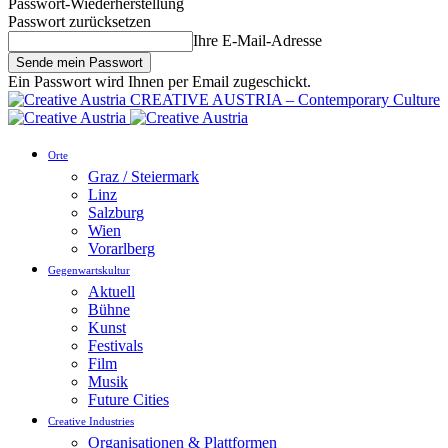
Passwort-Wiederherstellung
Passwort zurücksetzen
Ihre E-Mail-Adresse
Ein Passwort wird Ihnen per Email zugeschickt.
CREATIVE AUSTRIA – Contemporary Culture
Orte
Graz / Steiermark
Linz
Salzburg
Wien
Vorarlberg
Gegenwartskultur
Aktuell
Bühne
Kunst
Festivals
Film
Musik
Future Cities
Creative Industries
Organisationen & Plattformen