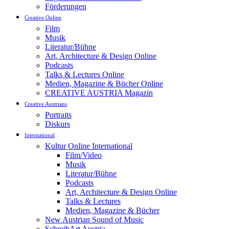
Förderungen
Creative Online
Film
Musik
Literatur/Bühne
Art, Architecture & Design Online
Podcasts
Talks & Lectures Online
Medien, Magazine & Bücher Online
CREATIVE AUSTRIA Magazin
Creative Austrians
Portraits
Diskurs
International
Kultur Online International
Film/Video
Musik
Literatur/Bühne
Podcasts
Art, Architecture & Design Online
Talks & Lectures
Medien, Magazine & Bücher
New Austrian Sound of Music
SchreibArt Austria