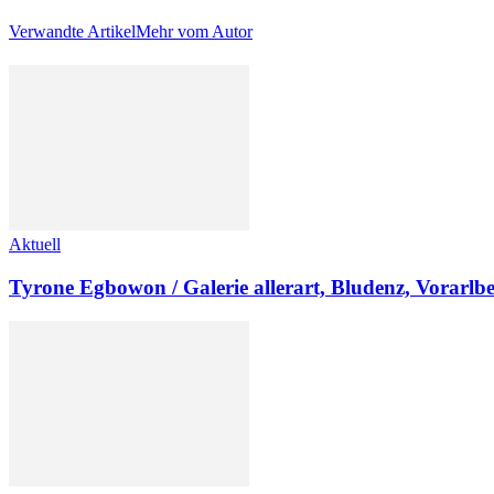
Verwandte Artikel
Mehr vom Autor
Aktuell
Tyrone Egbowon / Galerie allerart, Bludenz, Vorarlb