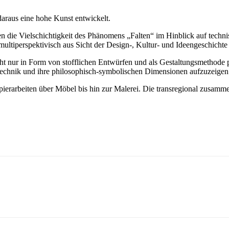
h daraus eine hohe Kunst entwickelt.
e Vielschichtigkeit des Phänomens „Falten“ im Hinblick auf technische
ultiperspektivisch aus Sicht der Design-, Kultur- und Ideengeschichte
 nur in Form von stofflichen Entwürfen und als Gestaltungsmethode prä
turtechnik und ihre philosophisch-symbolischen Dimensionen aufzuzeigen
Papierarbeiten über Möbel bis hin zur Malerei. Die transregional zus