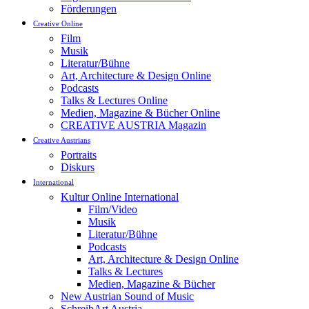
Förderungen
Creative Online
Film
Musik
Literatur/Bühne
Art, Architecture & Design Online
Podcasts
Talks & Lectures Online
Medien, Magazine & Bücher Online
CREATIVE AUSTRIA Magazin
Creative Austrians
Portraits
Diskurs
International
Kultur Online International
Film/Video
Musik
Literatur/Bühne
Podcasts
Art, Architecture & Design Online
Talks & Lectures
Medien, Magazine & Bücher
New Austrian Sound of Music
SchreibArt Austria