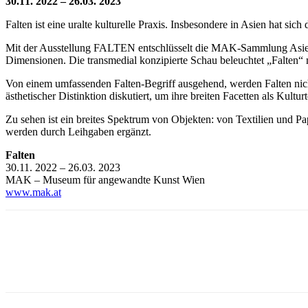
30.11. 2022 – 26.03. 2023
Falten ist eine uralte kulturelle Praxis. Insbesondere in Asien hat sic
Mit der Ausstellung FALTEN entschlüsselt die MAK-Sammlung Asien di
Dimensionen. Die transmedial konzipierte Schau beleuchtet „Falten“ m
Von einem umfassenden Falten-Begriff ausgehend, werden Falten nicht
ästhetischer Distinktion diskutiert, um ihre breiten Facetten als Kul
Zu sehen ist ein breites Spektrum von Objekten: von Textilien und 
werden durch Leihgaben ergänzt.
Falten
30.11. 2022
– 26.03. 2023
MAK – Museum für angewandte Kunst Wien
www.mak.at