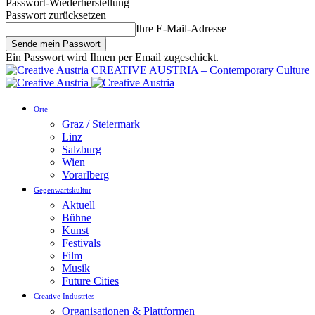
Passwort-Wiederherstellung
Passwort zurücksetzen
Ihre E-Mail-Adresse
Ein Passwort wird Ihnen per Email zugeschickt.
CREATIVE AUSTRIA – Contemporary Culture
Orte
Graz / Steiermark
Linz
Salzburg
Wien
Vorarlberg
Gegenwartskultur
Aktuell
Bühne
Kunst
Festivals
Film
Musik
Future Cities
Creative Industries
Organisationen & Plattformen