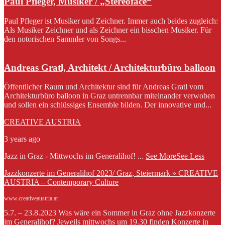
Paul Pfleger, Musiker / „Stereoface“
Paul Pfleger ist Musiker und Zeichner. Immer auch beides zugleich:
Als Musiker Zeichner und als Zeichner ein bisschen Musiker. Für
den notorischen Sammler von Songs...
Andreas Gratl, Architekt / Architekturbüro balloon
Öffentlicher Raum und Architektur sind für Andreas Gratl vom
Architekturbüro balloon in Graz untrennbar miteinander verwoben
und sollen ein schlüssiges Ensemble bilden. Der innovative und...
CREATIVE AUSTRIA
3 years ago
Jazz in Graz - Mittwochs im Generalihof!
...
See More
See Less
Jazzkonzerte im Generalihof 2023/ Graz, Steiermark » CREATIVE
AUSTRIA – Contemporary Culture
www.creativeaustria.at
5.7. – 23.8.2023 Was wäre ein Sommer in Graz ohne Jazzkonzerte
im Generalihof? Jeweils mittwochs um 19.30 finden Konzerte in