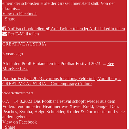
einem der schönsten Höfe der Grazer Innenstadt statt: Von der
ukrainis...
View on Facebook
·
Share
Auf Facebook teilen
Auf Twitter teilen
Auf LinkedIn teilen
Per E-Mail teilen
CREATIVE AUSTRIA
3 years ago
Ab in den Pool! Eintauchen ins Poolbar Festival 2023!
...
See
More
See Less
Poolbar Festival 2023 / various locations, Feldkirch, Vorarlberg »
CREATIVE AUSTRIA – Contemporary Culture
www.creativeaustria.at
6.7. – 14.8.2023 Das Poolbar Festival schöpft wieder aus dem
Vollen: renommierten Headliner wie Xavier Rudd, Danger Dan,
Peaches, Symba, Helge Schneider, Kruder & Dorfmeister und viele
andere geben...
View on Facebook
·
Share