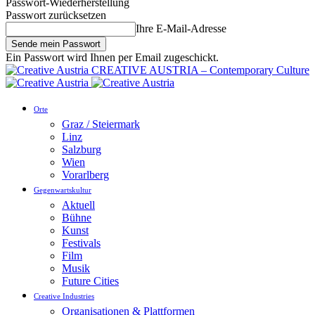
Passwort-Wiederherstellung
Passwort zurücksetzen
Ihre E-Mail-Adresse
Ein Passwort wird Ihnen per Email zugeschickt.
CREATIVE AUSTRIA – Contemporary Culture
Orte
Graz / Steiermark
Linz
Salzburg
Wien
Vorarlberg
Gegenwartskultur
Aktuell
Bühne
Kunst
Festivals
Film
Musik
Future Cities
Creative Industries
Organisationen & Plattformen