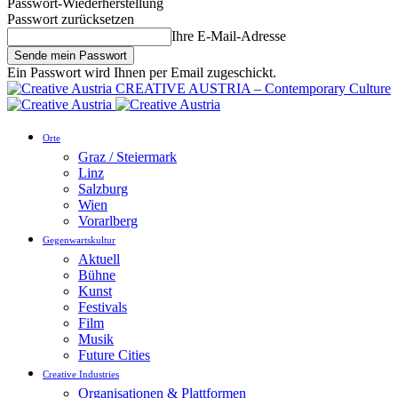
Passwort-Wiederherstellung
Passwort zurücksetzen
Ihre E-Mail-Adresse
Ein Passwort wird Ihnen per Email zugeschickt.
CREATIVE AUSTRIA – Contemporary Culture
Orte
Graz / Steiermark
Linz
Salzburg
Wien
Vorarlberg
Gegenwartskultur
Aktuell
Bühne
Kunst
Festivals
Film
Musik
Future Cities
Creative Industries
Organisationen & Plattformen