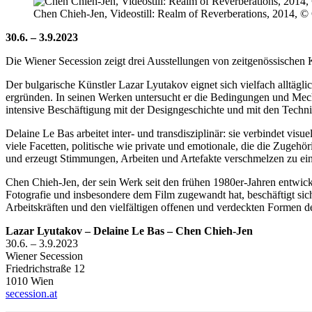
Chen Chieh-Jen, Videostill: Realm of Reverberations, 2014, ©
30.6. – 3.9.2023
Die Wiener Secession zeigt drei Ausstellungen von zeitgenössischen 
Der bulgarische Künstler Lazar Lyutakov eignet sich vielfach alltäg
ergründen. In seinen Werken untersucht er die Bedingungen und Mech
intensive Beschäftigung mit der Designgeschichte und mit den Techni
Delaine Le Bas arbeitet inter- und transdisziplinär: sie verbindet vis
viele Facetten, politische wie private und emotionale, die die Zugehö
und erzeugt Stimmungen, Arbeiten und Artefakte verschmelzen zu ei
Chen Chieh-Jen, der sein Werk seit den frühen 1980er-Jahren entwickelt
Fotografie und insbesondere dem Film zugewandt hat, beschäftigt si
Arbeitskräften und den vielfältigen offenen und verdeckten Formen de
Lazar Lyutakov – Delaine Le Bas – Chen Chieh-Jen
30.6. – 3.9.2023
Wiener Secession
Friedrichstraße 12
1010 Wien
secession.at