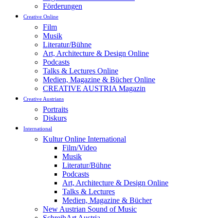
Förderungen
Creative Online
Film
Musik
Literatur/Bühne
Art, Architecture & Design Online
Podcasts
Talks & Lectures Online
Medien, Magazine & Bücher Online
CREATIVE AUSTRIA Magazin
Creative Austrians
Portraits
Diskurs
International
Kultur Online International
Film/Video
Musik
Literatur/Bühne
Podcasts
Art, Architecture & Design Online
Talks & Lectures
Medien, Magazine & Bücher
New Austrian Sound of Music
SchreibArt Austria