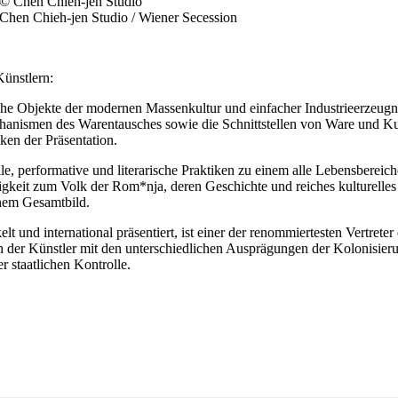
 Chen Chieh-jen Studio / Wiener Secession
Künstlern:
liche Objekte der modernen Massenkultur und einfacher Industrieerzeu
anismen des Warentausches sowie die Schnittstellen von Ware und Kunst
ken der Präsentation.
uelle, performative und literarische Praktiken zu einem alle Lebensbere
rigkeit zum Volk der Rom*nja, deren Geschichte und reiches kulturelles
nem Gesamtbild.
 und international präsentiert, ist einer der renommiertesten Vertreter
ch der Künstler mit den unterschiedlichen Ausprägungen der Kolonisi
r staatlichen Kontrolle.