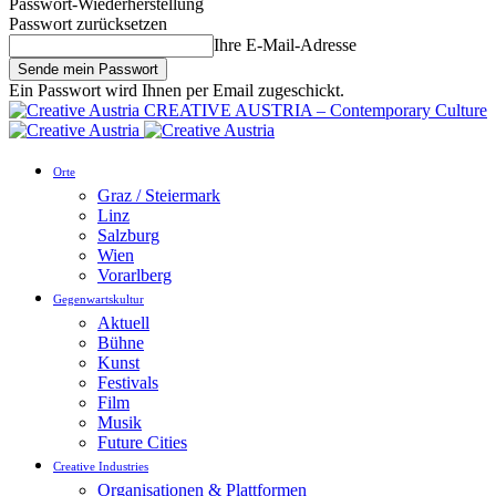
Passwort-Wiederherstellung
Passwort zurücksetzen
Ihre E-Mail-Adresse
Ein Passwort wird Ihnen per Email zugeschickt.
CREATIVE AUSTRIA – Contemporary Culture
Orte
Graz / Steiermark
Linz
Salzburg
Wien
Vorarlberg
Gegenwartskultur
Aktuell
Bühne
Kunst
Festivals
Film
Musik
Future Cities
Creative Industries
Organisationen & Plattformen