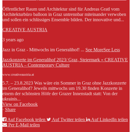
Öffentlicher Raum und Architektur sind für Andreas Gratl vom
Architekturbüro balloon in Graz untrennbar miteinander verwoben
und sollen ein schlüssiges Ensemble bilden. Der innovative und...
CREATIVE AUSTRIA
3 years ago
Jazz in Graz - Mittwochs im Generalihof!
...
See More
See Less
Jazzkonzerte im Generalihof 2023/ Graz, Steiermark » CREATIVE
AUSTRIA – Contemporary Culture
www.creativeaustria.at
5.7. – 23.8.2023 Was wäre ein Sommer in Graz ohne Jazzkonzerte
im Generalihof? Jeweils mittwochs um 19.30 finden Konzerte in
einem der schönsten Höfe der Grazer Innenstadt statt: Von der
ukrainis...
View on Facebook
·
Share
Auf Facebook teilen
Auf Twitter teilen
Auf LinkedIn teilen
Per E-Mail teilen