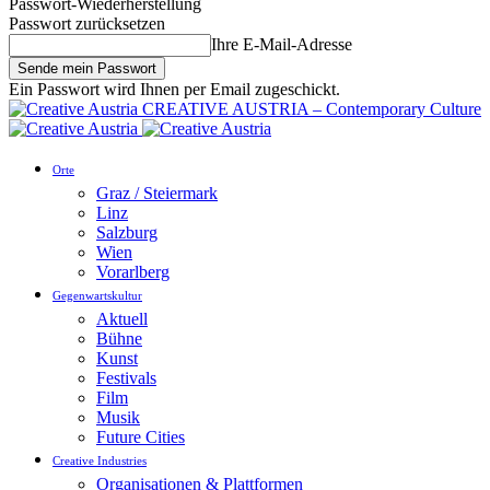
Passwort-Wiederherstellung
Passwort zurücksetzen
Ihre E-Mail-Adresse
Ein Passwort wird Ihnen per Email zugeschickt.
CREATIVE AUSTRIA – Contemporary Culture
Orte
Graz / Steiermark
Linz
Salzburg
Wien
Vorarlberg
Gegenwartskultur
Aktuell
Bühne
Kunst
Festivals
Film
Musik
Future Cities
Creative Industries
Organisationen & Plattformen