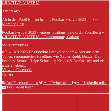
CREATIVE AUSTRIA
3 years ago
Ab in den Pool! Eintauchen ins Poolbar Festival 2023!
...
See
More
See Less
Poolbar Festival 2023 / various locations, Feldkirch, Vorarlberg »
CREATIVE AUSTRIA – Contemporary Culture
www.creativeaustria.at
6.7. – 14.8.2023 Das Poolbar Festival schöpft wieder aus dem
Vollen: renommierten Headliner wie Xavier Rudd, Danger Dan,
Peaches, Symba, Helge Schneider, Kruder & Dorfmeister und viele
andere geben...
View on Facebook
·
Share
Auf Facebook teilen
Auf Twitter teilen
Auf LinkedIn teilen
Per E-Mail teilen