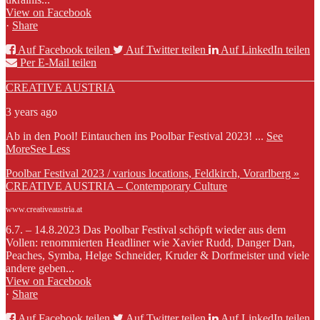
View on Facebook
·
Share
Auf Facebook teilen
Auf Twitter teilen
Auf LinkedIn teilen
Per E-Mail teilen
CREATIVE AUSTRIA
3 years ago
Ab in den Pool! Eintauchen ins Poolbar Festival 2023!
...
See
More
See Less
Poolbar Festival 2023 / various locations, Feldkirch, Vorarlberg »
CREATIVE AUSTRIA – Contemporary Culture
www.creativeaustria.at
6.7. – 14.8.2023 Das Poolbar Festival schöpft wieder aus dem
Vollen: renommierten Headliner wie Xavier Rudd, Danger Dan,
Peaches, Symba, Helge Schneider, Kruder & Dorfmeister und viele
andere geben...
View on Facebook
·
Share
Auf Facebook teilen
Auf Twitter teilen
Auf LinkedIn teilen