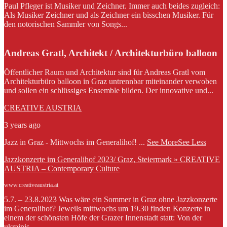
Paul Pfleger ist Musiker und Zeichner. Immer auch beides zugleich:
Als Musiker Zeichner und als Zeichner ein bisschen Musiker. Für
den notorischen Sammler von Songs...
Andreas Gratl, Architekt / Architekturbüro balloon
Öffentlicher Raum und Architektur sind für Andreas Gratl vom
Architekturbüro balloon in Graz untrennbar miteinander verwoben
und sollen ein schlüssiges Ensemble bilden. Der innovative und...
CREATIVE AUSTRIA
3 years ago
Jazz in Graz - Mittwochs im Generalihof!
...
See More
See Less
Jazzkonzerte im Generalihof 2023/ Graz, Steiermark » CREATIVE
AUSTRIA – Contemporary Culture
www.creativeaustria.at
5.7. – 23.8.2023 Was wäre ein Sommer in Graz ohne Jazzkonzerte
im Generalihof? Jeweils mittwochs um 19.30 finden Konzerte in
einem der schönsten Höfe der Grazer Innenstadt statt: Von der
ukrainis...