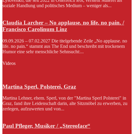
Lysovenko, die seit 2022 in Österreich lebt, versteht Malerei als
soziale Handlung und politisches Medium – weniger als...
Claudia Larcher – No applause. no life. no pain. /
Francisco Carolinum Linz
09.09.2026 – 07.02.2027 Die titelgebende Zeile „No applause. no
life. no pain.“ stammt aus The End und beschreibt mit trockenem
Humor eine sehr menschliche Sehnsucht:...
Videos
Martina Sperl, Polsterei, Graz
Martina Lehner, ehem. Sperl, von der "Martina Sperl Polsterei" in
Graz, fand ihre Leidenschaft darin, alte Sitzmöbel zu erwerben, zu
zerlegen, aufzuwerten und von...
Paul Pfleger, Musiker / „Stereoface“