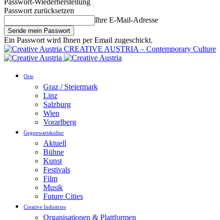
Passwort-Wiederherstellung
Passwort zurücksetzen
Ihre E-Mail-Adresse
Ein Passwort wird Ihnen per Email zugeschickt.
CREATIVE AUSTRIA – Contemporary Culture
Orte
Graz / Steiermark
Linz
Salzburg
Wien
Vorarlberg
Gegenwartskultur
Aktuell
Bühne
Kunst
Festivals
Film
Musik
Future Cities
Creative Industries
Organisationen & Plattformen