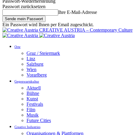
Passwort-Wiederherstellung
Passwort zurücksetzen
Ihre E-Mail-Adresse
Ein Passwort wird Ihnen per Email zugeschickt.
CREATIVE AUSTRIA – Contemporary Culture
Orte
Graz / Steiermark
Linz
Salzburg
Wien
Vorarlberg
Gegenwartskultur
Aktuell
Bühne
Kunst
Festivals
Film
Musik
Future Cities
Creative Industries
Organisationen & Plattformen