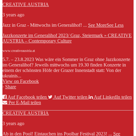
CREATIVE AUSTRIA
3 years ago
Jazz in Graz - Mittwochs im Generalihof!
...
See More
See Less
Jazzkonzerte im Generalihof 2023/ Graz, Steiermark » CREATIVE
AUSTRIA – Contemporary Culture
www.creativeaustria.at
5.7. – 23.8.2023 Was wäre ein Sommer in Graz ohne Jazzkonzerte
im Generalihof? Jeweils mittwochs um 19.30 finden Konzerte in
einem der schönsten Höfe der Grazer Innenstadt statt: Von der
ukrainis...
View on Facebook
·
Share
Auf Facebook teilen
Auf Twitter teilen
Auf LinkedIn teilen
Per E-Mail teilen
CREATIVE AUSTRIA
3 years ago
Ab in den Pool! Eintauchen ins Poolbar Festival 2023!
...
See