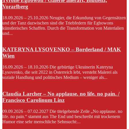
Tyrone Egbowon / Galerie allerart, Bludenz,
Vorarlberg
18.09.2026 – 25.10.2026 Neugier, die Erkundung von Gegensätzen
und der Tanz dazwischen sind die Triebfedern für Egbowons
künstlerisches Schaffen. Durch die Transformation von Materialien
und...
KATERYNA LYSOVENKO – Borderland / MAK
Wien
16.09.2026 – 18.10.2026 Die gebürtige Ukrainerin Kateryna
Lysovenko, die seit 2022 in Österreich lebt, versteht Malerei als
soziale Handlung und politisches Medium – weniger als...
Claudia Larcher – No applause. no life. no pain. /
Francisco Carolinum Linz
09.09.2026 – 07.02.2027 Die titelgebende Zeile „No applause. no
life. no pain.“ stammt aus The End und beschreibt mit trockenem
Humor eine sehr menschliche Sehnsucht:...