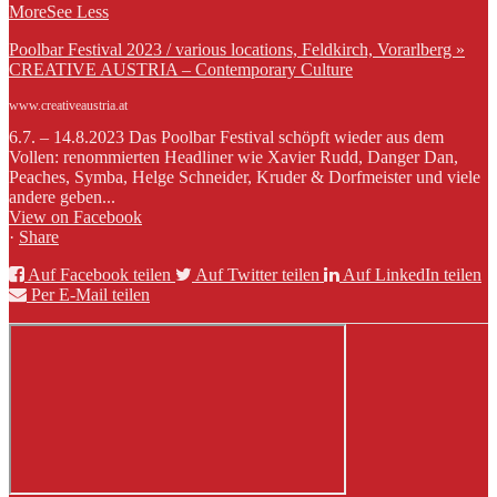
More
See Less
Poolbar Festival 2023 / various locations, Feldkirch, Vorarlberg »
CREATIVE AUSTRIA – Contemporary Culture
www.creativeaustria.at
6.7. – 14.8.2023 Das Poolbar Festival schöpft wieder aus dem
Vollen: renommierten Headliner wie Xavier Rudd, Danger Dan,
Peaches, Symba, Helge Schneider, Kruder & Dorfmeister und viele
andere geben...
View on Facebook
·
Share
Auf Facebook teilen
Auf Twitter teilen
Auf LinkedIn teilen
Per E-Mail teilen