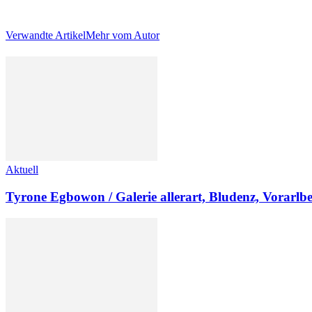
Verwandte Artikel
Mehr vom Autor
Aktuell
Tyrone Egbowon / Galerie allerart, Bludenz, Vorarlb