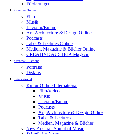
Förderungen
Creative Online
Film
Musik
Literatur/Bühne
Art, Architecture & Design Online
Podcasts
Talks & Lectures Online
Medien, Magazine & Bücher Online
CREATIVE AUSTRIA Magazin
Creative Austrians
Portraits
Diskurs
International
Kultur Online International
Film/Video
Musik
Literatur/Bühne
Podcasts
Art, Architecture & Design Online
Talks & Lectures
Medien, Magazine & Bücher
New Austrian Sound of Music
SchreibArt Austria