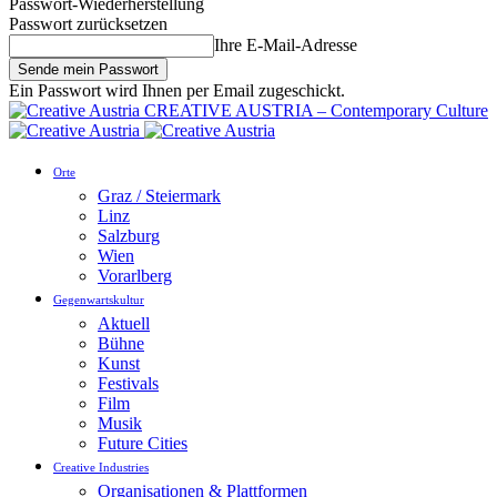
Passwort-Wiederherstellung
Passwort zurücksetzen
Ihre E-Mail-Adresse
Ein Passwort wird Ihnen per Email zugeschickt.
CREATIVE AUSTRIA – Contemporary Culture
Orte
Graz / Steiermark
Linz
Salzburg
Wien
Vorarlberg
Gegenwartskultur
Aktuell
Bühne
Kunst
Festivals
Film
Musik
Future Cities
Creative Industries
Organisationen & Plattformen