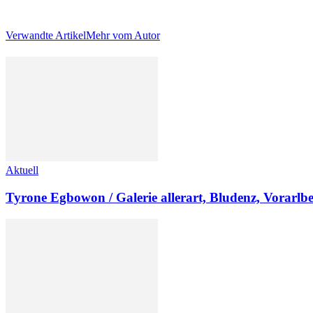
Verwandte Artikel
Mehr vom Autor
Aktuell
Tyrone Egbowon / Galerie allerart, Bludenz, Vorarlb