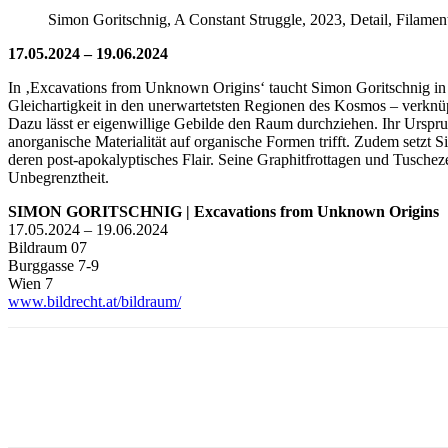
Simon Goritschnig, A Constant Struggle, 2023, Detail, Filame
17.05.2024 – 19.06.2024
In ‚Excavations from Unknown Origins‘ taucht Simon Goritschnig in 
Gleichartigkeit in den unerwartetsten Regionen des Kosmos – verknü
Dazu lässt er eigenwillige Gebilde den Raum durchziehen. Ihr Ursprun
anorganische Materialität auf organische Formen trifft. Zudem setz
deren post-apokalyptisches Flair. Seine Graphitfrottagen und Tusche
Unbegrenztheit.
SIMON GORITSCHNIG | Excavations from Unknown Origins
17.05.2024 – 19.06.2024
Bildraum 07
Burggasse 7-9
Wien 7
www.bildrecht.at/bildraum/