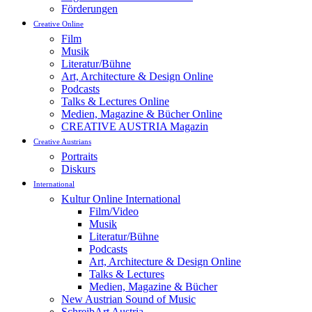
Förderungen
Creative Online
Film
Musik
Literatur/Bühne
Art, Architecture & Design Online
Podcasts
Talks & Lectures Online
Medien, Magazine & Bücher Online
CREATIVE AUSTRIA Magazin
Creative Austrians
Portraits
Diskurs
International
Kultur Online International
Film/Video
Musik
Literatur/Bühne
Podcasts
Art, Architecture & Design Online
Talks & Lectures
Medien, Magazine & Bücher
New Austrian Sound of Music
SchreibArt Austria