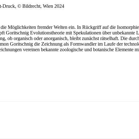
nt-Druck, © Bildrecht, Wien 2024
die Möglichkeiten fremder Welten ein. In Rückgriff auf die Isomorphi
pft Goritschnig Evolutionstheorie mit Spekulationen über unbekannte 
g, ob organisch oder anorganisch, bleibt zunächst rätselhaft. Die durc
t Simon Goritschnig die Zeichnung als Formwandler im Laufe der tech
zeichnungen vereinen bekannte zoologische und botanische Elemente mi