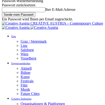
Passwort-Wiederherstellung
Passwort zurücksetzen
Ihre E-Mail-Adresse
Ein Passwort wird Ihnen per Email zugeschickt.
CREATIVE AUSTRIA – Contemporary Culture
Orte
Graz / Steiermark
Linz
Salzburg
Wien
Vorarlberg
Gegenwartskultur
Aktuell
Bühne
Kunst
Festivals
Film
Musik
Future Cities
Creative Industries
Organisationen & Plattformen