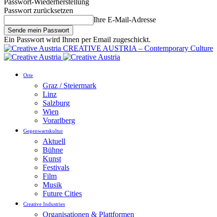
Passwort-Wiederherstellung
Passwort zurücksetzen
Ihre E-Mail-Adresse
Ein Passwort wird Ihnen per Email zugeschickt.
CREATIVE AUSTRIA – Contemporary Culture
Orte
Graz / Steiermark
Linz
Salzburg
Wien
Vorarlberg
Gegenwartskultur
Aktuell
Bühne
Kunst
Festivals
Film
Musik
Future Cities
Creative Industries
Organisationen & Plattformen