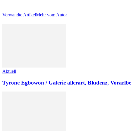
Verwandte Artikel
Mehr vom Autor
Aktuell
Tyrone Egbowon / Galerie allerart, Bludenz, Vorarlb