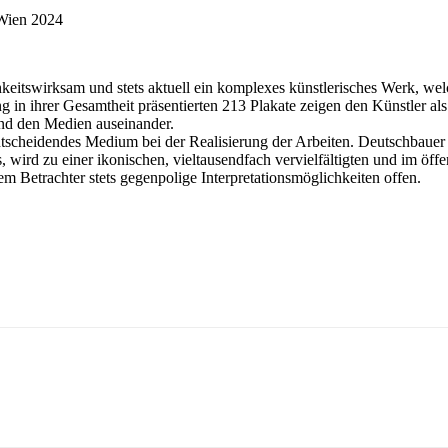
Wien 2024
chkeitswirksam und stets aktuell ein komplexes künstlerisches Werk, w
ung in ihrer Gesamtheit präsentierten 213 Plakate zeigen den Künstler 
 und den Medien auseinander.
 entscheidendes Medium bei der Realisierung der Arbeiten. Deutschbaue
, wird zu einer ikonischen, vieltausendfach vervielfältigten und im öff
 dem Betrachter stets gegenpolige Interpretationsmöglichkeiten offen.