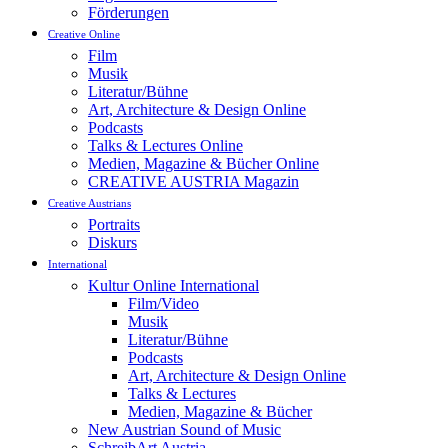
Förderungen
Creative Online
Film
Musik
Literatur/Bühne
Art, Architecture & Design Online
Podcasts
Talks & Lectures Online
Medien, Magazine & Bücher Online
CREATIVE AUSTRIA Magazin
Creative Austrians
Portraits
Diskurs
International
Kultur Online International
Film/Video
Musik
Literatur/Bühne
Podcasts
Art, Architecture & Design Online
Talks & Lectures
Medien, Magazine & Bücher
New Austrian Sound of Music
SchreibArt Austria