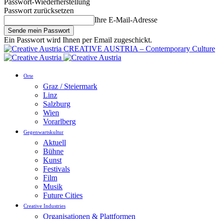
Passwort-Wiederherstellung
Passwort zurücksetzen
Ihre E-Mail-Adresse
Ein Passwort wird Ihnen per Email zugeschickt.
CREATIVE AUSTRIA – Contemporary Culture
Orte
Graz / Steiermark
Linz
Salzburg
Wien
Vorarlberg
Gegenwartskultur
Aktuell
Bühne
Kunst
Festivals
Film
Musik
Future Cities
Creative Industries
Organisationen & Plattformen