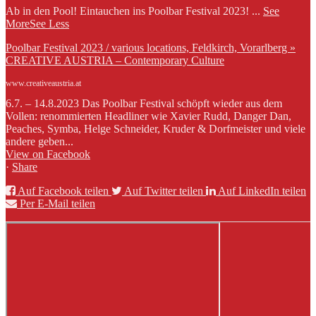
Ab in den Pool! Eintauchen ins Poolbar Festival 2023!
...
See
More
See Less
Poolbar Festival 2023 / various locations, Feldkirch, Vorarlberg »
CREATIVE AUSTRIA – Contemporary Culture
www.creativeaustria.at
6.7. – 14.8.2023 Das Poolbar Festival schöpft wieder aus dem
Vollen: renommierten Headliner wie Xavier Rudd, Danger Dan,
Peaches, Symba, Helge Schneider, Kruder & Dorfmeister und viele
andere geben...
View on Facebook
·
Share
Auf Facebook teilen
Auf Twitter teilen
Auf LinkedIn teilen
Per E-Mail teilen