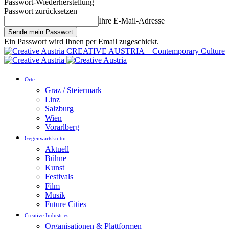
Passwort-Wiederherstellung
Passwort zurücksetzen
Ihre E-Mail-Adresse
Ein Passwort wird Ihnen per Email zugeschickt.
CREATIVE AUSTRIA – Contemporary Culture
Orte
Graz / Steiermark
Linz
Salzburg
Wien
Vorarlberg
Gegenwartskultur
Aktuell
Bühne
Kunst
Festivals
Film
Musik
Future Cities
Creative Industries
Organisationen & Plattformen