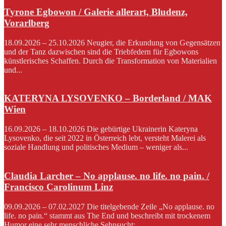
Tyrone Egbowon / Galerie allerart, Bludenz,
Vorarlberg
18.09.2026 – 25.10.2026 Neugier, die Erkundung von Gegensätzen
und der Tanz dazwischen sind die Triebfedern für Egbowons
künstlerisches Schaffen. Durch die Transformation von Materialien
und...
KATERYNA LYSOVENKO – Borderland / MAK
Wien
16.09.2026 – 18.10.2026 Die gebürtige Ukrainerin Kateryna
Lysovenko, die seit 2022 in Österreich lebt, versteht Malerei als
soziale Handlung und politisches Medium – weniger als...
Claudia Larcher – No applause. no life. no pain. /
Francisco Carolinum Linz
09.09.2026 – 07.02.2027 Die titelgebende Zeile „No applause. no
life. no pain.“ stammt aus The End und beschreibt mit trockenem
Humor eine sehr menschliche Sehnsucht:...