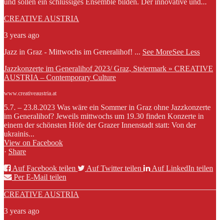
und sollen ein schlüssiges Ensemble bilden. Der innovative und...
CREATIVE AUSTRIA
3 years ago
Jazz in Graz - Mittwochs im Generalihof!
...
See More
See Less
Jazzkonzerte im Generalihof 2023/ Graz, Steiermark » CREATIVE
AUSTRIA – Contemporary Culture
www.creativeaustria.at
5.7. – 23.8.2023 Was wäre ein Sommer in Graz ohne Jazzkonzerte
im Generalihof? Jeweils mittwochs um 19.30 finden Konzerte in
einem der schönsten Höfe der Grazer Innenstadt statt: Von der
ukrainis...
View on Facebook
·
Share
Auf Facebook teilen
Auf Twitter teilen
Auf LinkedIn teilen
Per E-Mail teilen
CREATIVE AUSTRIA
3 years ago