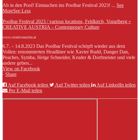
Ab in den Pool! Eintauchen ins Poolbar Festival 2023!
...
See
More
See Less
Poolbar Festival 2023 / various locations, Feldkirch, Vorarlberg »
CREATIVE AUSTRIA – Contemporary Culture
www.creativeaustria.at
6.7. – 14.8.2023 Das Poolbar Festival schöpft wieder aus dem
Vollen: renommierten Headliner wie Xavier Rudd, Danger Dan,
Peaches, Symba, Helge Schneider, Kruder & Dorfmeister und viele
andere geben...
View on Facebook
·
Share
Auf Facebook teilen
Auf Twitter teilen
Auf LinkedIn teilen
Per E-Mail teilen