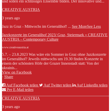
und sollen ein schlüssiges Ensemble bilden. Der innovative und...
CREATIVE AUSTRIA
3 years ago
Jazz in Graz - Mittwochs im Generalihof!
...
See More
See Less
Jazzkonzerte im Generalihof 2023/ Graz, Steiermark » CREATIVE
AUSTRIA – Contemporary Culture
www.creativeaustria.at
5.7. – 23.8.2023 Was wäre ein Sommer in Graz ohne Jazzkonzerte
im Generalihof? Jeweils mittwochs um 19.30 finden Konzerte in
einem der schönsten Höfe der Grazer Innenstadt statt: Von der
ukrainis...
View on Facebook
·
Share
Auf Facebook teilen
Auf Twitter teilen
Auf LinkedIn teilen
Per E-Mail teilen
CREATIVE AUSTRIA
3 years ago