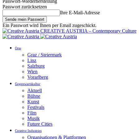
Passwort-Wiederherstellung
Passwort zurücksetzen
Ihre E-Mail-Adresse
Ein Passwort wird Ihnen per Email zugeschickt.
CREATIVE AUSTRIA – Contemporary Culture
Orte
Graz / Steiermark
Linz
Salzburg
Wien
Vorarlberg
Gegenwartskultur
Aktuell
Bühne
Kunst
Festivals
Film
Musik
Future Cities
Creative Industries
Organisationen & Plattformen