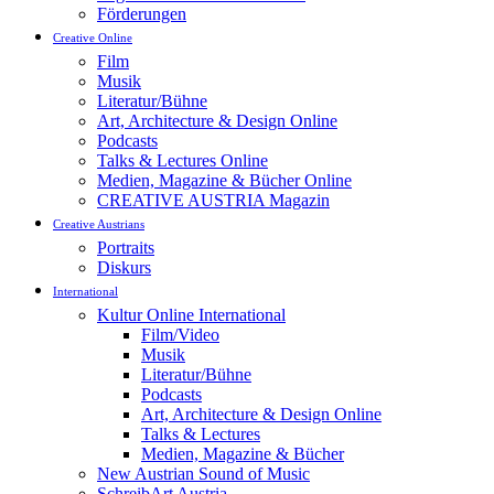
Förderungen
Creative Online
Film
Musik
Literatur/Bühne
Art, Architecture & Design Online
Podcasts
Talks & Lectures Online
Medien, Magazine & Bücher Online
CREATIVE AUSTRIA Magazin
Creative Austrians
Portraits
Diskurs
International
Kultur Online International
Film/Video
Musik
Literatur/Bühne
Podcasts
Art, Architecture & Design Online
Talks & Lectures
Medien, Magazine & Bücher
New Austrian Sound of Music
SchreibArt Austria