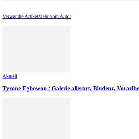
Verwandte Artikel
Mehr vom Autor
Aktuell
Tyrone Egbowon / Galerie allerart, Bludenz, Vorarlb