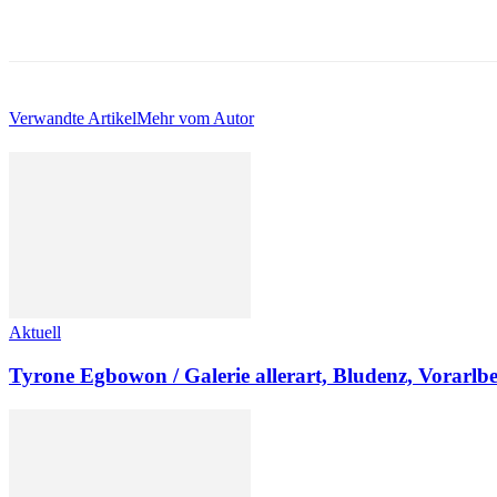
Verwandte Artikel
Mehr vom Autor
Aktuell
Tyrone Egbowon / Galerie allerart, Bludenz, Vorarlb