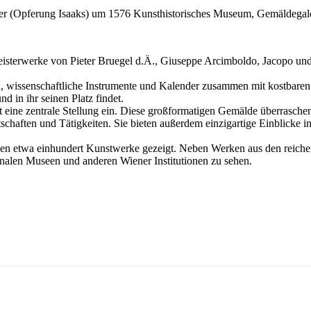
mer (Opferung Isaaks) um 1576 Kunsthistorisches Museum, Gemälde
eisterwerke von Pieter Bruegel d.Ä., Giuseppe Arcimboldo, Jacopo un
 wissenschaftliche Instrumente und Kalender zusammen mit kostbaren
nd in ihr seinen Platz findet.
eine zentrale Stellung ein. Diese großformatigen Gemälde überraschen
tschaften und Tätigkeiten. Sie bieten außerdem einzigartige Einblicke i
rden etwa einhundert Kunstwerke gezeigt. Neben Werken aus den reic
nalen Museen und anderen Wiener Institutionen zu sehen.