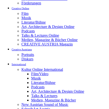
Förderungen
Creative Online
Film
Musik
Literatur/Bühne
Art, Architecture & Design Online
Podcasts
Talks & Lectures Online
Medien, Magazine & Bücher Online
CREATIVE AUSTRIA Magazin
Creative Austrians
Portraits
Diskurs
International
Kultur Online International
Film/Video
Musik
Literatur/Bühne
Podcasts
Art, Architecture & Design Online
Talks & Lectures
Medien, Magazine & Bücher
New Austrian Sound of Music
SchreibArt Austria