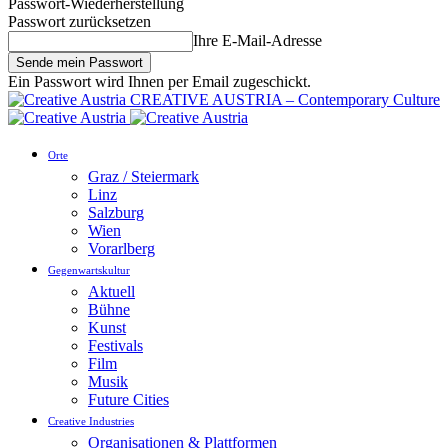
Passwort-Wiederherstellung
Passwort zurücksetzen
Ihre E-Mail-Adresse
Ein Passwort wird Ihnen per Email zugeschickt.
CREATIVE AUSTRIA – Contemporary Culture
Orte
Graz / Steiermark
Linz
Salzburg
Wien
Vorarlberg
Gegenwartskultur
Aktuell
Bühne
Kunst
Festivals
Film
Musik
Future Cities
Creative Industries
Organisationen & Plattformen