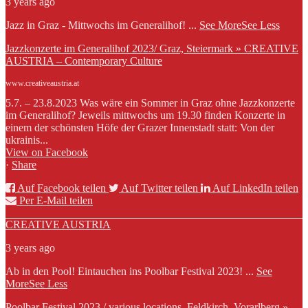
3 years ago
Jazz in Graz - Mittwochs im Generalihof!
...
See More
See Less
Jazzkonzerte im Generalihof 2023/ Graz, Steiermark » CREATIVE
AUSTRIA – Contemporary Culture
www.creativeaustria.at
5.7. – 23.8.2023 Was wäre ein Sommer in Graz ohne Jazzkonzerte
im Generalihof? Jeweils mittwochs um 19.30 finden Konzerte in
einem der schönsten Höfe der Grazer Innenstadt statt: Von der
ukrainis...
View on Facebook
·
Share
Auf Facebook teilen
Auf Twitter teilen
Auf LinkedIn teilen
Per E-Mail teilen
CREATIVE AUSTRIA
3 years ago
Ab in den Pool! Eintauchen ins Poolbar Festival 2023!
...
See
More
See Less
Poolbar Festival 2023 / various locations, Feldkirch, Vorarlberg »