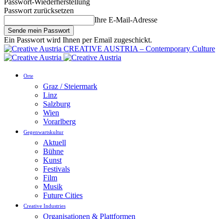
Passwort-Wiederherstellung
Passwort zurücksetzen
Ihre E-Mail-Adresse
Ein Passwort wird Ihnen per Email zugeschickt.
CREATIVE AUSTRIA – Contemporary Culture
Orte
Graz / Steiermark
Linz
Salzburg
Wien
Vorarlberg
Gegenwartskultur
Aktuell
Bühne
Kunst
Festivals
Film
Musik
Future Cities
Creative Industries
Organisationen & Plattformen