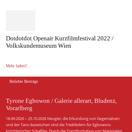
Dotdotdot Openair Kurzfilmfestival 2022 /
Volkskundemuseum Wien
Mehr laden
Beliebte Beiträge
Tyrone Egbowon / Galerie allerart, Bludenz,
Vorarlberg
18.09.2026 – 25.10.2026 Neugier, die Erkundung von Gegensätzen
und der Tanz dazwischen sind die Triebfedern für Egbowons
künstlerisches Schaffen. Durch die Transformation von Materialien