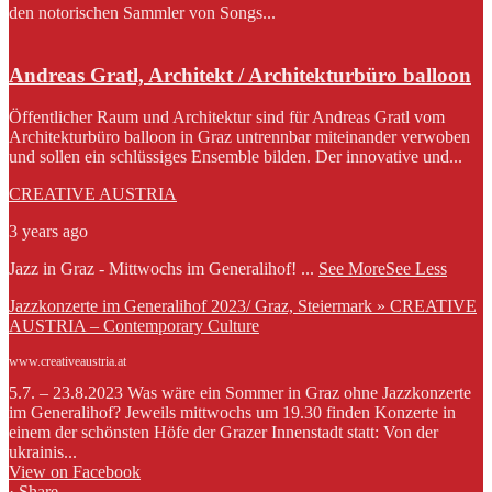
den notorischen Sammler von Songs...
Andreas Gratl, Architekt / Architekturbüro balloon
Öffentlicher Raum und Architektur sind für Andreas Gratl vom
Architekturbüro balloon in Graz untrennbar miteinander verwoben
und sollen ein schlüssiges Ensemble bilden. Der innovative und...
CREATIVE AUSTRIA
3 years ago
Jazz in Graz - Mittwochs im Generalihof!
...
See More
See Less
Jazzkonzerte im Generalihof 2023/ Graz, Steiermark » CREATIVE
AUSTRIA – Contemporary Culture
www.creativeaustria.at
5.7. – 23.8.2023 Was wäre ein Sommer in Graz ohne Jazzkonzerte
im Generalihof? Jeweils mittwochs um 19.30 finden Konzerte in
einem der schönsten Höfe der Grazer Innenstadt statt: Von der
ukrainis...
View on Facebook
·
Share