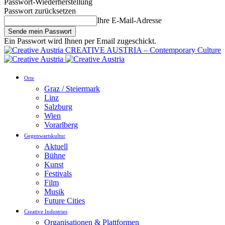
Passwort-Wiederherstellung
Passwort zurücksetzen
Ihre E-Mail-Adresse
Ein Passwort wird Ihnen per Email zugeschickt.
CREATIVE AUSTRIA – Contemporary Culture
Orte
Graz / Steiermark
Linz
Salzburg
Wien
Vorarlberg
Gegenwartskultur
Aktuell
Bühne
Kunst
Festivals
Film
Musik
Future Cities
Creative Industries
Organisationen & Plattformen