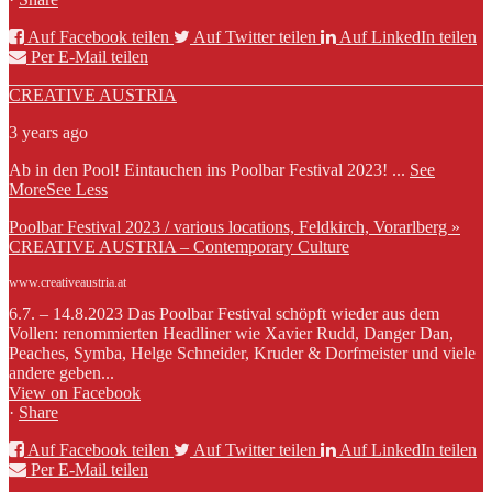
Auf Facebook teilen
Auf Twitter teilen
Auf LinkedIn teilen
Per E-Mail teilen
CREATIVE AUSTRIA
3 years ago
Ab in den Pool! Eintauchen ins Poolbar Festival 2023!
...
See
More
See Less
Poolbar Festival 2023 / various locations, Feldkirch, Vorarlberg »
CREATIVE AUSTRIA – Contemporary Culture
www.creativeaustria.at
6.7. – 14.8.2023 Das Poolbar Festival schöpft wieder aus dem
Vollen: renommierten Headliner wie Xavier Rudd, Danger Dan,
Peaches, Symba, Helge Schneider, Kruder & Dorfmeister und viele
andere geben...
View on Facebook
·
Share
Auf Facebook teilen
Auf Twitter teilen
Auf LinkedIn teilen
Per E-Mail teilen