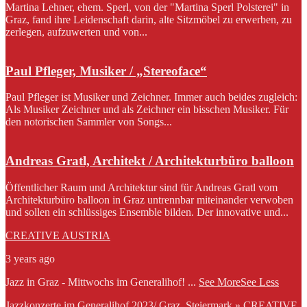
Martina Lehner, ehem. Sperl, von der "Martina Sperl Polsterei" in
Graz, fand ihre Leidenschaft darin, alte Sitzmöbel zu erwerben, zu
zerlegen, aufzuwerten und von...
Paul Pfleger, Musiker / „Stereoface“
Paul Pfleger ist Musiker und Zeichner. Immer auch beides zugleich:
Als Musiker Zeichner und als Zeichner ein bisschen Musiker. Für
den notorischen Sammler von Songs...
Andreas Gratl, Architekt / Architekturbüro balloon
Öffentlicher Raum und Architektur sind für Andreas Gratl vom
Architekturbüro balloon in Graz untrennbar miteinander verwoben
und sollen ein schlüssiges Ensemble bilden. Der innovative und...
CREATIVE AUSTRIA
3 years ago
Jazz in Graz - Mittwochs im Generalihof!
...
See More
See Less
Jazzkonzerte im Generalihof 2023/ Graz, Steiermark » CREATIVE