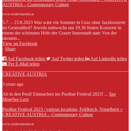
AUSTRIA – Contemporary Culture
www.creativeaustria.at
5.7. – 23.8.2023 Was wäre ein Sommer in Graz ohne Jazzkonzerte
im Generalihof? Jeweils mittwochs um 19.30 finden Konzerte in
einem der schönsten Höfe der Grazer Innenstadt statt: Von der
ukrainis...
View on Facebook
·
Share
Auf Facebook teilen
Auf Twitter teilen
Auf LinkedIn teilen
Per E-Mail teilen
CREATIVE AUSTRIA
3 years ago
Ab in den Pool! Eintauchen ins Poolbar Festival 2023!
...
See
More
See Less
Poolbar Festival 2023 / various locations, Feldkirch, Vorarlberg »
CREATIVE AUSTRIA – Contemporary Culture
www.creativeaustria.at