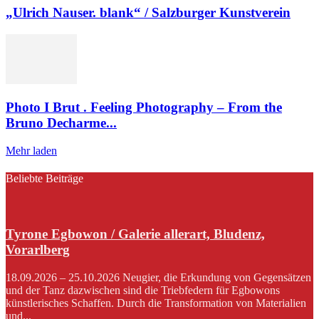
„Ulrich Nauser. blank“ / Salzburger Kunstverein
Photo I Brut . Feeling Photography – From the
Bruno Decharme...
Mehr laden
Beliebte Beiträge
Tyrone Egbowon / Galerie allerart, Bludenz,
Vorarlberg
18.09.2026 – 25.10.2026 Neugier, die Erkundung von Gegensätzen
und der Tanz dazwischen sind die Triebfedern für Egbowons
künstlerisches Schaffen. Durch die Transformation von Materialien
und...