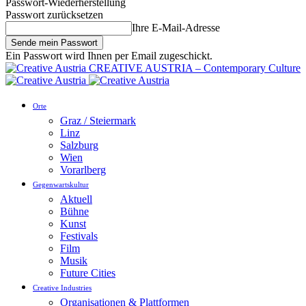
Passwort-Wiederherstellung
Passwort zurücksetzen
Ihre E-Mail-Adresse
Ein Passwort wird Ihnen per Email zugeschickt.
CREATIVE AUSTRIA – Contemporary Culture
Orte
Graz / Steiermark
Linz
Salzburg
Wien
Vorarlberg
Gegenwartskultur
Aktuell
Bühne
Kunst
Festivals
Film
Musik
Future Cities
Creative Industries
Organisationen & Plattformen