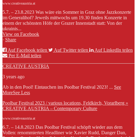
www.creativeaustria.at
5.7. – 23.8.2023 Was wäre ein Sommer in Graz ohne Jazzkonzerte
im Generalihof? Jeweils mittwochs um 19.30 finden Konzerte in
einem der schönsten Höfe der Grazer Innenstadt statt: Von der
ukrainis...
View on Facebook
·
Share
Auf Facebook teilen
Auf Twitter teilen
Auf LinkedIn teilen
Per E-Mail teilen
CREATIVE AUSTRIA
3 years ago
Ab in den Pool! Eintauchen ins Poolbar Festival 2023!
...
See
More
See Less
Poolbar Festival 2023 / various locations, Feldkirch, Vorarlberg »
CREATIVE AUSTRIA – Contemporary Culture
www.creativeaustria.at
6.7. – 14.8.2023 Das Poolbar Festival schöpft wieder aus dem
Vollen: renommierten Headliner wie Xavier Rudd, Danger Dan,