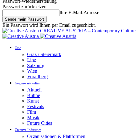
Passwort-Wiederherstellung
Passwort zurücksetzen
Ihre E-Mail-Adresse
Ein Passwort wird Ihnen per Email zugeschickt.
CREATIVE AUSTRIA – Contemporary Culture
Orte
Graz / Steiermark
Linz
Salzburg
Wien
Vorarlberg
Gegenwartskultur
Aktuell
Bühne
Kunst
Festivals
Film
Musik
Future Cities
Creative Industries
Organisationen & Plattformen