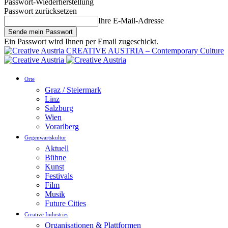
Passwort-Wiederherstellung
Passwort zurücksetzen
Ihre E-Mail-Adresse
Ein Passwort wird Ihnen per Email zugeschickt.
CREATIVE AUSTRIA – Contemporary Culture
Orte
Graz / Steiermark
Linz
Salzburg
Wien
Vorarlberg
Gegenwartskultur
Aktuell
Bühne
Kunst
Festivals
Film
Musik
Future Cities
Creative Industries
Organisationen & Plattformen