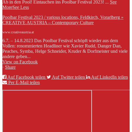
Ab in den Pool! Eintauchen ins Poolbar Festival 2023!
...
See
More
See Less
Poolbar Festival 2023 / various locations, Feldkirch, Vorarlberg »
CREATIVE AUSTRIA – Contemporary Culture
www.creativeaustria.at
6.7. – 14.8.2023 Das Poolbar Festival schöpft wieder aus dem
Vollen: renommierten Headliner wie Xavier Rudd, Danger Dan,
Peaches, Symba, Helge Schneider, Kruder & Dorfmeister und viele
andere geben...
View on Facebook
·
Share
Auf Facebook teilen
Auf Twitter teilen
Auf LinkedIn teilen
Per E-Mail teilen