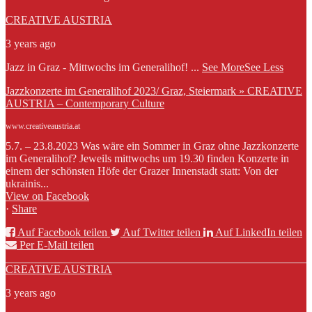
CREATIVE AUSTRIA
3 years ago
Jazz in Graz - Mittwochs im Generalihof!
...
See More
See Less
Jazzkonzerte im Generalihof 2023/ Graz, Steiermark » CREATIVE
AUSTRIA – Contemporary Culture
www.creativeaustria.at
5.7. – 23.8.2023 Was wäre ein Sommer in Graz ohne Jazzkonzerte
im Generalihof? Jeweils mittwochs um 19.30 finden Konzerte in
einem der schönsten Höfe der Grazer Innenstadt statt: Von der
ukrainis...
View on Facebook
·
Share
Auf Facebook teilen
Auf Twitter teilen
Auf LinkedIn teilen
Per E-Mail teilen
CREATIVE AUSTRIA
3 years ago