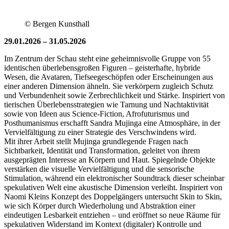
© Bergen Kunsthall
29.01.2026 – 31.05.2026
Im Zentrum der Schau steht eine geheimnisvolle Gruppe von 55
identischen überlebensgroßen Figuren – geisterhafte, hybride
Wesen, die Avataren, Tiefseegeschöpfen oder Erscheinungen aus
einer anderen Dimension ähneln. Sie verkörpern zugleich Schutz
und Verbundenheit sowie Zerbrechlichkeit und Stärke. Inspiriert von
tierischen Überlebensstrategien wie Tarnung und Nachtaktivität
sowie von Ideen aus Science-Fiction, Afrofuturismus und
Posthumanismus erschafft Sandra Mujinga eine Atmosphäre, in der
Vervielfältigung zu einer Strategie des Verschwindens wird.
Mit ihrer Arbeit stellt Mujinga grundlegende Fragen nach
Sichtbarkeit, Identität und Transformation, geleitet von ihrem
ausgeprägten Interesse an Körpern und Haut. Spiegelnde Objekte
verstärken die visuelle Vervielfältigung und die sensorische
Stimulation, während ein elektronischer Soundtrack dieser scheinbar
spekulativen Welt eine akustische Dimension verleiht. Inspiriert von
Naomi Kleins Konzept des Doppelgängers untersucht Skin to Skin,
wie sich Körper durch Wiederholung und Abstraktion einer
eindeutigen Lesbarkeit entziehen – und eröffnet so neue Räume für
spekulativen Widerstand im Kontext (digitaler) Kontrolle und