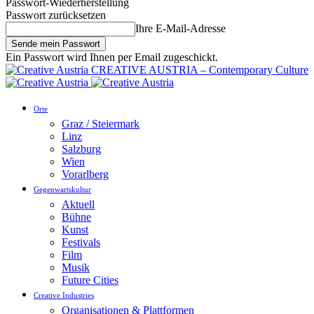
Passwort-Wiederherstellung
Passwort zurücksetzen
Ihre E-Mail-Adresse
Ein Passwort wird Ihnen per Email zugeschickt.
CREATIVE AUSTRIA – Contemporary Culture
Orte
Graz / Steiermark
Linz
Salzburg
Wien
Vorarlberg
Gegenwartskultur
Aktuell
Bühne
Kunst
Festivals
Film
Musik
Future Cities
Creative Industries
Organisationen & Plattformen