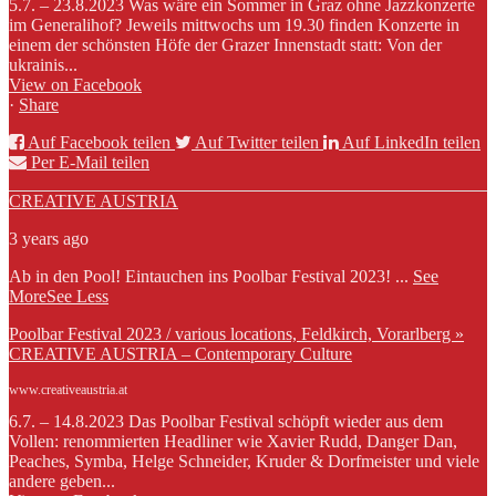
5.7. – 23.8.2023 Was wäre ein Sommer in Graz ohne Jazzkonzerte
im Generalihof? Jeweils mittwochs um 19.30 finden Konzerte in
einem der schönsten Höfe der Grazer Innenstadt statt: Von der
ukrainis...
View on Facebook
·
Share
Auf Facebook teilen
Auf Twitter teilen
Auf LinkedIn teilen
Per E-Mail teilen
CREATIVE AUSTRIA
3 years ago
Ab in den Pool! Eintauchen ins Poolbar Festival 2023!
...
See
More
See Less
Poolbar Festival 2023 / various locations, Feldkirch, Vorarlberg »
CREATIVE AUSTRIA – Contemporary Culture
www.creativeaustria.at
6.7. – 14.8.2023 Das Poolbar Festival schöpft wieder aus dem
Vollen: renommierten Headliner wie Xavier Rudd, Danger Dan,
Peaches, Symba, Helge Schneider, Kruder & Dorfmeister und viele
andere geben...