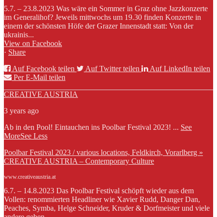
5.7. – 23.8.2023 Was wäre ein Sommer in Graz ohne Jazzkonzerte
im Generalihof? Jeweils mittwochs um 19.30 finden Konzerte in
einem der schönsten Höfe der Grazer Innenstadt statt: Von der
ukrainis...
View on Facebook
·
Share
Auf Facebook teilen
Auf Twitter teilen
Auf LinkedIn teilen
Per E-Mail teilen
CREATIVE AUSTRIA
3 years ago
Ab in den Pool! Eintauchen ins Poolbar Festival 2023!
...
See
More
See Less
Poolbar Festival 2023 / various locations, Feldkirch, Vorarlberg »
CREATIVE AUSTRIA – Contemporary Culture
www.creativeaustria.at
6.7. – 14.8.2023 Das Poolbar Festival schöpft wieder aus dem
Vollen: renommierten Headliner wie Xavier Rudd, Danger Dan,
Peaches, Symba, Helge Schneider, Kruder & Dorfmeister und viele
andere geben...