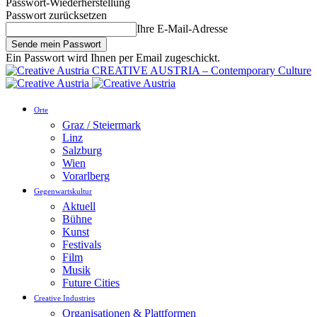
Passwort-Wiederherstellung
Passwort zurücksetzen
Ihre E-Mail-Adresse
Ein Passwort wird Ihnen per Email zugeschickt.
CREATIVE AUSTRIA – Contemporary Culture
Orte
Graz / Steiermark
Linz
Salzburg
Wien
Vorarlberg
Gegenwartskultur
Aktuell
Bühne
Kunst
Festivals
Film
Musik
Future Cities
Creative Industries
Organisationen & Plattformen