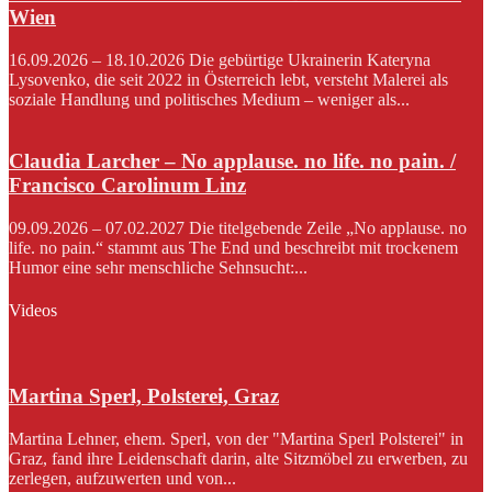
Wien
16.09.2026 – 18.10.2026 Die gebürtige Ukrainerin Kateryna
Lysovenko, die seit 2022 in Österreich lebt, versteht Malerei als
soziale Handlung und politisches Medium – weniger als...
Claudia Larcher – No applause. no life. no pain. /
Francisco Carolinum Linz
09.09.2026 – 07.02.2027 Die titelgebende Zeile „No applause. no
life. no pain.“ stammt aus The End und beschreibt mit trockenem
Humor eine sehr menschliche Sehnsucht:...
Videos
Martina Sperl, Polsterei, Graz
Martina Lehner, ehem. Sperl, von der "Martina Sperl Polsterei" in
Graz, fand ihre Leidenschaft darin, alte Sitzmöbel zu erwerben, zu
zerlegen, aufzuwerten und von...