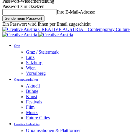
Passwort-Wiederherstellung
Passwort zurücksetzen
Ihre E-Mail-Adresse
Ein Passwort wird Ihnen per Email zugeschickt.
CREATIVE AUSTRIA – Contemporary Culture
Orte
Graz / Steiermark
Linz
Salzburg
Wien
Vorarlberg
Gegenwartskultur
Aktuell
Bühne
Kunst
Festivals
Film
Musik
Future Cities
Creative Industries
Organisationen & Plattformen