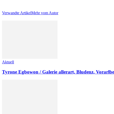
Verwandte Artikel
Mehr vom Autor
Aktuell
Tyrone Egbowon / Galerie allerart, Bludenz, Vorarlb