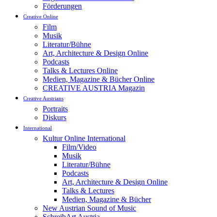
Förderungen
Creative Online
Film
Musik
Literatur/Bühne
Art, Architecture & Design Online
Podcasts
Talks & Lectures Online
Medien, Magazine & Bücher Online
CREATIVE AUSTRIA Magazin
Creative Austrians
Portraits
Diskurs
International
Kultur Online International
Film/Video
Musik
Literatur/Bühne
Podcasts
Art, Architecture & Design Online
Talks & Lectures
Medien, Magazine & Bücher
New Austrian Sound of Music
SchreibArt Austria