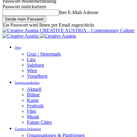
Passwort-Wiederherstellung
Passwort zurücksetzen
Ihre E-Mail-Adresse
Ein Passwort wird Ihnen per Email zugeschickt.
CREATIVE AUSTRIA – Contemporary Culture
Orte
Graz / Steiermark
Linz
Salzburg
Wien
Vorarlberg
Gegenwartskultur
Aktuell
Bühne
Kunst
Festivals
Film
Musik
Future Cities
Creative Industries
Organisationen & Plattformen