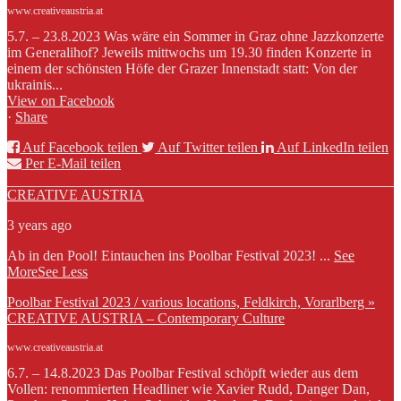
www.creativeaustria.at
5.7. – 23.8.2023 Was wäre ein Sommer in Graz ohne Jazzkonzerte
im Generalihof? Jeweils mittwochs um 19.30 finden Konzerte in
einem der schönsten Höfe der Grazer Innenstadt statt: Von der
ukrainis...
View on Facebook
·
Share
Auf Facebook teilen
Auf Twitter teilen
Auf LinkedIn teilen
Per E-Mail teilen
CREATIVE AUSTRIA
3 years ago
Ab in den Pool! Eintauchen ins Poolbar Festival 2023!
...
See
More
See Less
Poolbar Festival 2023 / various locations, Feldkirch, Vorarlberg »
CREATIVE AUSTRIA – Contemporary Culture
www.creativeaustria.at
6.7. – 14.8.2023 Das Poolbar Festival schöpft wieder aus dem
Vollen: renommierten Headliner wie Xavier Rudd, Danger Dan,