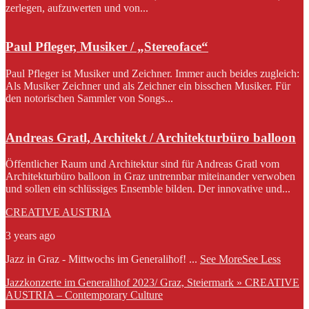
zerlegen, aufzuwerten und von...
Paul Pfleger, Musiker / „Stereoface“
Paul Pfleger ist Musiker und Zeichner. Immer auch beides zugleich:
Als Musiker Zeichner und als Zeichner ein bisschen Musiker. Für
den notorischen Sammler von Songs...
Andreas Gratl, Architekt / Architekturbüro balloon
Öffentlicher Raum und Architektur sind für Andreas Gratl vom
Architekturbüro balloon in Graz untrennbar miteinander verwoben
und sollen ein schlüssiges Ensemble bilden. Der innovative und...
CREATIVE AUSTRIA
3 years ago
Jazz in Graz - Mittwochs im Generalihof!
...
See More
See Less
Jazzkonzerte im Generalihof 2023/ Graz, Steiermark » CREATIVE
AUSTRIA – Contemporary Culture