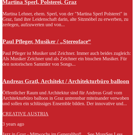
Martina Sperl, Polsterei, Graz
Martina Lehner, ehem. Sperl, von der "Martina Sperl Polsterei" in
Graz, fand ihre Leidenschaft darin, alte Sitzmöbel zu erwerben, zu
zerlegen, aufzuwerten und von...
Paul Pfleger, Musiker / „Stereoface“
Paul Pfleger ist Musiker und Zeichner. Immer auch beides zugleich:
Als Musiker Zeichner und als Zeichner ein bisschen Musiker. Für
den notorischen Sammler von Songs...
Andreas Gratl, Architekt / Architekturbüro balloon
Öffentlicher Raum und Architektur sind für Andreas Gratl vom
Architekturbüro balloon in Graz untrennbar miteinander verwoben
und sollen ein schlüssiges Ensemble bilden. Der innovative und...
CREATIVE AUSTRIA
3 years ago
Jazz in Graz - Mittwochs im Generalihof!
...
See More
See Less