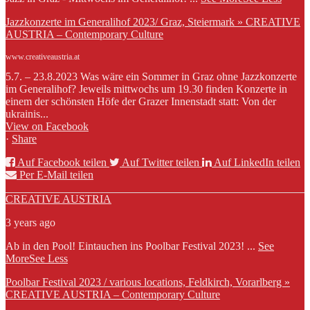
Jazzkonzerte im Generalihof 2023/ Graz, Steiermark » CREATIVE
AUSTRIA – Contemporary Culture
www.creativeaustria.at
5.7. – 23.8.2023 Was wäre ein Sommer in Graz ohne Jazzkonzerte
im Generalihof? Jeweils mittwochs um 19.30 finden Konzerte in
einem der schönsten Höfe der Grazer Innenstadt statt: Von der
ukrainis...
View on Facebook
·
Share
Auf Facebook teilen
Auf Twitter teilen
Auf LinkedIn teilen
Per E-Mail teilen
CREATIVE AUSTRIA
3 years ago
Ab in den Pool! Eintauchen ins Poolbar Festival 2023!
...
See
More
See Less
Poolbar Festival 2023 / various locations, Feldkirch, Vorarlberg »
CREATIVE AUSTRIA – Contemporary Culture