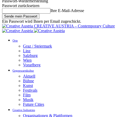
Passwort-Wiederherstellung
Passwort zurücksetzen
Ihre E-Mail-Adresse
Ein Passwort wird Ihnen per Email zugeschickt.
CREATIVE AUSTRIA – Contemporary Culture
Orte
Graz / Steiermark
Linz
Salzburg
Wien
Vorarlberg
Gegenwartskultur
Aktuell
Bühne
Kunst
Festivals
Film
Musik
Future Cities
Creative Industries
Organisationen & Plattformen