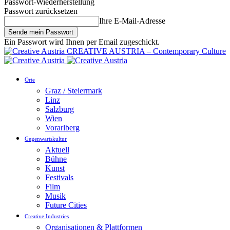
Passwort-Wiederherstellung
Passwort zurücksetzen
Ihre E-Mail-Adresse
Ein Passwort wird Ihnen per Email zugeschickt.
CREATIVE AUSTRIA – Contemporary Culture
Orte
Graz / Steiermark
Linz
Salzburg
Wien
Vorarlberg
Gegenwartskultur
Aktuell
Bühne
Kunst
Festivals
Film
Musik
Future Cities
Creative Industries
Organisationen & Plattformen