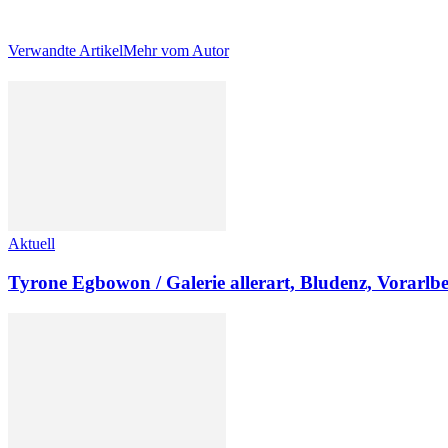
Verwandte Artikel
Mehr vom Autor
Aktuell
Tyrone Egbowon / Galerie allerart, Bludenz, Vorarlb