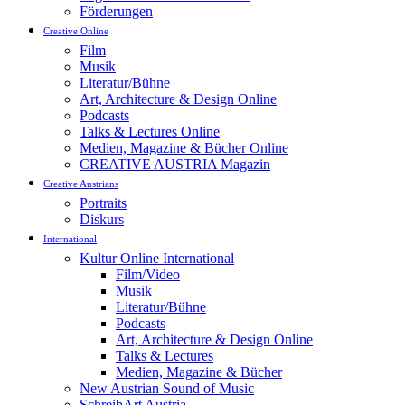
Förderungen
Creative Online
Film
Musik
Literatur/Bühne
Art, Architecture & Design Online
Podcasts
Talks & Lectures Online
Medien, Magazine & Bücher Online
CREATIVE AUSTRIA Magazin
Creative Austrians
Portraits
Diskurs
International
Kultur Online International
Film/Video
Musik
Literatur/Bühne
Podcasts
Art, Architecture & Design Online
Talks & Lectures
Medien, Magazine & Bücher
New Austrian Sound of Music
SchreibArt Austria