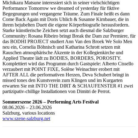
Michikazu Matsune interessiert sich in seiner vielschichtigen
Performance Tomorrow we dreamed of yesterday für fiktive
Begegnungen und vergangene Träume. Zum Finale heißt es dann
Come Back Again mit Doris Uhlich & Susanne Kirnbauer, die in
ihrem bejubelten Duett die eigene Körperbiografie herausfordern.
Starke künstlerische Zeichen setzt auch diesmal die Salzburger
Community: Rosana Ribeiro bringt Break the Dam zur Premiere, für
das BODHI PROJECT studiert Ann Van den Broek We Solo Men
neu ein, Cornelia Böhnisch und Katharina Schrott setzen mit
Rauschen atmosphärische Akzente in der Kollegienkirche und
Applied Theatre lädt zu BODIES, BORDERS, POROSITY.
Komplettiert wird das Programm durch Gastspiele: Alberto Cissello
verzaubert mit POINT FIXE, Solène Weinachter erobert mit
AFTER ALL die performativen Herzen, Deva Schubert bringt in
missed tones den Kunstverein zum Klingen und im Kurgarten
erwarten Sie mit INTO THE DIRT & SCHAUFENSTER #1 zwei
partizipativ-chillige Installationen von Dimitri de Perrot.
Sommerszene 2026 – Performing Arts Festival
08.06.2026 – 23.06.2026
Salzburg, various locations
www.szene-salzburg.net