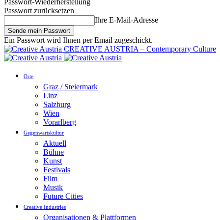
Passwort-Wiederherstellung
Passwort zurücksetzen
Ihre E-Mail-Adresse
Ein Passwort wird Ihnen per Email zugeschickt.
CREATIVE AUSTRIA – Contemporary Culture
Orte
Graz / Steiermark
Linz
Salzburg
Wien
Vorarlberg
Gegenwartskultur
Aktuell
Bühne
Kunst
Festivals
Film
Musik
Future Cities
Creative Industries
Organisationen & Plattformen