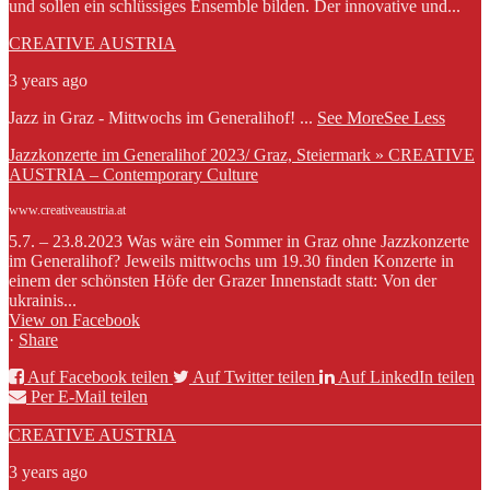
und sollen ein schlüssiges Ensemble bilden. Der innovative und...
CREATIVE AUSTRIA
3 years ago
Jazz in Graz - Mittwochs im Generalihof!
...
See More
See Less
Jazzkonzerte im Generalihof 2023/ Graz, Steiermark » CREATIVE
AUSTRIA – Contemporary Culture
www.creativeaustria.at
5.7. – 23.8.2023 Was wäre ein Sommer in Graz ohne Jazzkonzerte
im Generalihof? Jeweils mittwochs um 19.30 finden Konzerte in
einem der schönsten Höfe der Grazer Innenstadt statt: Von der
ukrainis...
View on Facebook
·
Share
Auf Facebook teilen
Auf Twitter teilen
Auf LinkedIn teilen
Per E-Mail teilen
CREATIVE AUSTRIA
3 years ago