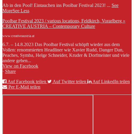
Ab in den Pool! Eintauchen ins Poolbar Festival 2023!
...
See
More
See Less
Poolbar Festival 2023 / various locations, Feldkirch, Vorarlberg »
CREATIVE AUSTRIA – Contemporary Culture
www.creativeaustria.at
6.7. – 14.8.2023 Das Poolbar Festival schöpft wieder aus dem
Vollen: renommierten Headliner wie Xavier Rudd, Danger Dan,
Peaches, Symba, Helge Schneider, Kruder & Dorfmeister und viele
andere geben...
View on Facebook
·
Share
Auf Facebook teilen
Auf Twitter teilen
Auf LinkedIn teilen
Per E-Mail teilen