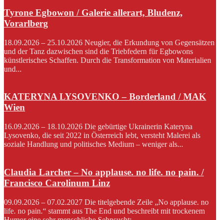
Tyrone Egbowon / Galerie allerart, Bludenz,
Vorarlberg
18.09.2026 – 25.10.2026 Neugier, die Erkundung von Gegensätzen
und der Tanz dazwischen sind die Triebfedern für Egbowons
künstlerisches Schaffen. Durch die Transformation von Materialien
und...
KATERYNA LYSOVENKO – Borderland / MAK
Wien
16.09.2026 – 18.10.2026 Die gebürtige Ukrainerin Kateryna
Lysovenko, die seit 2022 in Österreich lebt, versteht Malerei als
soziale Handlung und politisches Medium – weniger als...
Claudia Larcher – No applause. no life. no pain. /
Francisco Carolinum Linz
09.09.2026 – 07.02.2027 Die titelgebende Zeile „No applause. no
life. no pain.“ stammt aus The End und beschreibt mit trockenem
Humor eine sehr menschliche Sehnsucht:...