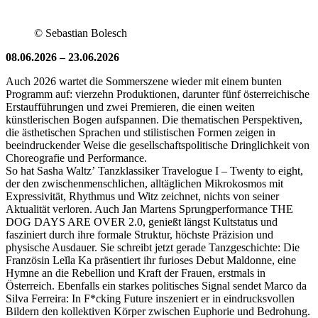
© Sebastian Bolesch
08.06.2026 – 23.06.2026
Auch 2026 wartet die Sommerszene wieder mit einem bunten
Programm auf: vierzehn Produktionen, darunter fünf österreichische
Erstaufführungen und zwei Premieren, die einen weiten
künstlerischen Bogen aufspannen. Die thematischen Perspektiven,
die ästhetischen Sprachen und stilistischen Formen zeigen in
beeindruckender Weise die gesellschaftspolitische Dringlichkeit von
Choreografie und Performance.
So hat Sasha Waltzʼ Tanzklassiker Travelogue I – Twenty to eight,
der den zwischenmenschlichen, alltäglichen Mikrokosmos mit
Expressivität, Rhythmus und Witz zeichnet, nichts von seiner
Aktualität verloren. Auch Jan Martens Sprungperformance THE
DOG DAYS ARE OVER 2.0, genießt längst Kultstatus und
fasziniert durch ihre formale Struktur, höchste Präzision und
physische Ausdauer. Sie schreibt jetzt gerade Tanzgeschichte: Die
Französin Leĭla Ka präsentiert ihr furioses Debut Maldonne, eine
Hymne an die Rebellion und Kraft der Frauen, erstmals in
Österreich. Ebenfalls ein starkes politisches Signal sendet Marco da
Silva Ferreira: In F*cking Future inszeniert er in eindrucksvollen
Bildern den kollektiven Körper zwischen Euphorie und Bedrohung.