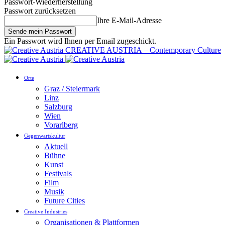
Passwort-Wiederherstellung
Passwort zurücksetzen
Ihre E-Mail-Adresse
Ein Passwort wird Ihnen per Email zugeschickt.
CREATIVE AUSTRIA – Contemporary Culture
Orte
Graz / Steiermark
Linz
Salzburg
Wien
Vorarlberg
Gegenwartskultur
Aktuell
Bühne
Kunst
Festivals
Film
Musik
Future Cities
Creative Industries
Organisationen & Plattformen