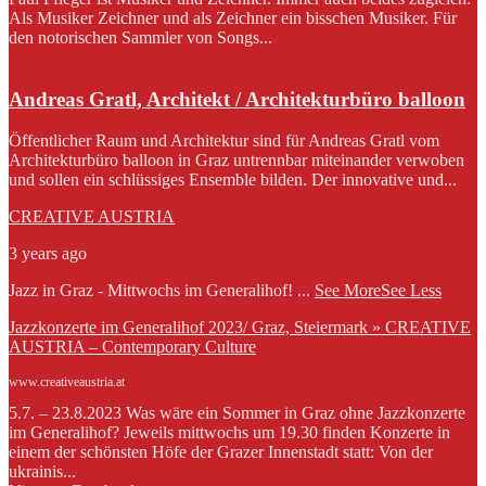
Als Musiker Zeichner und als Zeichner ein bisschen Musiker. Für
den notorischen Sammler von Songs...
Andreas Gratl, Architekt / Architekturbüro balloon
Öffentlicher Raum und Architektur sind für Andreas Gratl vom
Architekturbüro balloon in Graz untrennbar miteinander verwoben
und sollen ein schlüssiges Ensemble bilden. Der innovative und...
CREATIVE AUSTRIA
3 years ago
Jazz in Graz - Mittwochs im Generalihof!
...
See More
See Less
Jazzkonzerte im Generalihof 2023/ Graz, Steiermark » CREATIVE
AUSTRIA – Contemporary Culture
www.creativeaustria.at
5.7. – 23.8.2023 Was wäre ein Sommer in Graz ohne Jazzkonzerte
im Generalihof? Jeweils mittwochs um 19.30 finden Konzerte in
einem der schönsten Höfe der Grazer Innenstadt statt: Von der
ukrainis...