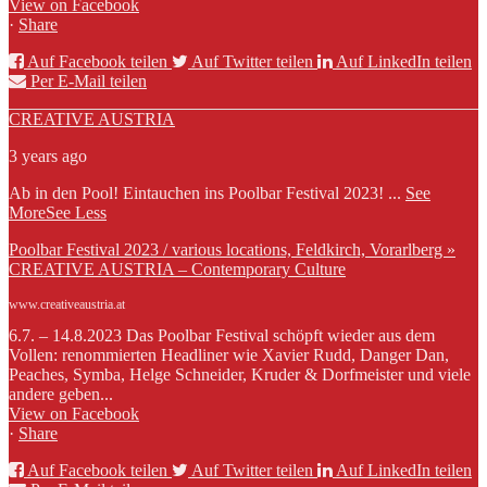
View on Facebook
·
Share
Auf Facebook teilen
Auf Twitter teilen
Auf LinkedIn teilen
Per E-Mail teilen
CREATIVE AUSTRIA
3 years ago
Ab in den Pool! Eintauchen ins Poolbar Festival 2023!
...
See
More
See Less
Poolbar Festival 2023 / various locations, Feldkirch, Vorarlberg »
CREATIVE AUSTRIA – Contemporary Culture
www.creativeaustria.at
6.7. – 14.8.2023 Das Poolbar Festival schöpft wieder aus dem
Vollen: renommierten Headliner wie Xavier Rudd, Danger Dan,
Peaches, Symba, Helge Schneider, Kruder & Dorfmeister und viele
andere geben...
View on Facebook
·
Share
Auf Facebook teilen
Auf Twitter teilen
Auf LinkedIn teilen