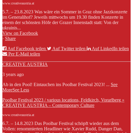
www.creativeaustria.at
5.7. – 23.8.2023 Was wäre ein Sommer in Graz ohne Jazzkonzerte
im Generalihof? Jeweils mittwochs um 19.30 finden Konzerte in
einem der schönsten Höfe der Grazer Innenstadt statt: Von der
ukrainis...
View on Facebook
·
Share
Auf Facebook teilen
Auf Twitter teilen
Auf LinkedIn teilen
Per E-Mail teilen
CREATIVE AUSTRIA
3 years ago
Ab in den Pool! Eintauchen ins Poolbar Festival 2023!
...
See
More
See Less
Poolbar Festival 2023 / various locations, Feldkirch, Vorarlberg »
CREATIVE AUSTRIA – Contemporary Culture
www.creativeaustria.at
6.7. – 14.8.2023 Das Poolbar Festival schöpft wieder aus dem
Vollen: renommierten Headliner wie Xavier Rudd, Danger Dan,