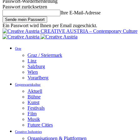
Passwort-Wiederherstellung
Passwort zurücksetzen
Ihre E-Mail-Adresse
Ein Passwort wird Ihnen per Email zugeschickt.
CREATIVE AUSTRIA – Contemporary Culture
Orte
Graz / Steiermark
Linz
Salzburg
Wien
Vorarlberg
Gegenwartskultur
Aktuell
Bühne
Kunst
Festivals
Film
Musik
Future Cities
Creative Industries
Organisationen & Plattformen