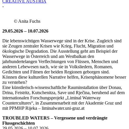
CREATIVE AUSTRIA
-
© Anita Fuchs
29.05.2026 – 10.07.2026
Die lebenswichtigen Wasserwege sind in der Krise. Zugleich sind
sie Zeugen zentraler Krisen wie Krieg, Flucht, Migration und
ökologische Degradation. Die Ausstellung geht am Beispiel der
Wasserwege in Österreich und am Westbalkan den
jahrhundertelangen Verflechtungen von Flüssen, Menschen und
anderen Lebewesen nach, wie sie in Volksliedern, Romanen,
Gedichten und Filmen der beiden Regionen geborgen sind.
Können diese kulturellen Narrative helfen, Krisenphänomene besser
zu verstehen?
Eine künstlerisch-wissenschaftliche Rauminstallation über Donau,
Drina, Feistritz, Kutschenitza, Save und Rječina, beruhend auf dem
internationalen Forschungsprojekt „Liminal Waterway
Countercultures“, in Zusammenarbeit mit der Akademie Graz und
mit PPMHP Rijeka – liminalwater.uni-graz.at
TROUBLED WATERS – Vergessene und verdrängte
Flussgeschichten
29.05.2026 – 10.07.2026