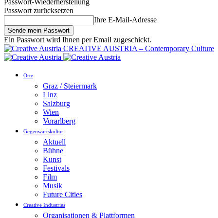
Passwort-Wiederherstellung
Passwort zurücksetzen
Ihre E-Mail-Adresse
Ein Passwort wird Ihnen per Email zugeschickt.
CREATIVE AUSTRIA – Contemporary Culture
Orte
Graz / Steiermark
Linz
Salzburg
Wien
Vorarlberg
Gegenwartskultur
Aktuell
Bühne
Kunst
Festivals
Film
Musik
Future Cities
Creative Industries
Organisationen & Plattformen