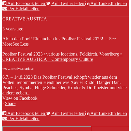
Auf Facebook teilen
Auf Twitter teilen
Auf LinkedIn teilen
Per E-Mail teilen
CREATIVE AUSTRIA
3 years ago
Ab in den Pool! Eintauchen ins Poolbar Festival 2023!
...
See
More
See Less
Poolbar Festival 2023 / various locations, Feldkirch, Vorarlberg »
CREATIVE AUSTRIA – Contemporary Culture
www.creativeaustria.at
6.7. – 14.8.2023 Das Poolbar Festival schöpft wieder aus dem
Vollen: renommierten Headliner wie Xavier Rudd, Danger Dan,
Peaches, Symba, Helge Schneider, Kruder & Dorfmeister und viele
andere geben...
View on Facebook
·
Share
Auf Facebook teilen
Auf Twitter teilen
Auf LinkedIn teilen
Per E-Mail teilen