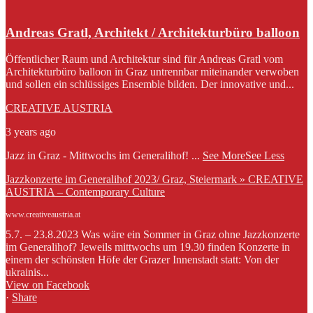
Andreas Gratl, Architekt / Architekturbüro balloon
Öffentlicher Raum und Architektur sind für Andreas Gratl vom
Architekturbüro balloon in Graz untrennbar miteinander verwoben
und sollen ein schlüssiges Ensemble bilden. Der innovative und...
CREATIVE AUSTRIA
3 years ago
Jazz in Graz - Mittwochs im Generalihof!
...
See More
See Less
Jazzkonzerte im Generalihof 2023/ Graz, Steiermark » CREATIVE
AUSTRIA – Contemporary Culture
www.creativeaustria.at
5.7. – 23.8.2023 Was wäre ein Sommer in Graz ohne Jazzkonzerte
im Generalihof? Jeweils mittwochs um 19.30 finden Konzerte in
einem der schönsten Höfe der Grazer Innenstadt statt: Von der
ukrainis...
View on Facebook
·
Share