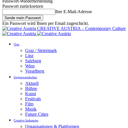
Passwort-Wiederherstellung
Passwort zurücksetzen
Ihre E-Mail-Adresse
Ein Passwort wird Ihnen per Email zugeschickt.
CREATIVE AUSTRIA – Contemporary Culture
Orte
Graz / Steiermark
Linz
Salzburg
Wien
Vorarlberg
Gegenwartskultur
Aktuell
Bühne
Kunst
Festivals
Film
Musik
Future Cities
Creative Industries
Organisationen & Plattformen