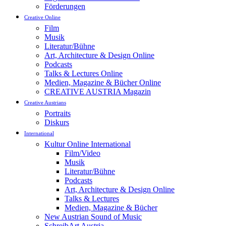
Förderungen
Creative Online
Film
Musik
Literatur/Bühne
Art, Architecture & Design Online
Podcasts
Talks & Lectures Online
Medien, Magazine & Bücher Online
CREATIVE AUSTRIA Magazin
Creative Austrians
Portraits
Diskurs
International
Kultur Online International
Film/Video
Musik
Literatur/Bühne
Podcasts
Art, Architecture & Design Online
Talks & Lectures
Medien, Magazine & Bücher
New Austrian Sound of Music
SchreibArt Austria