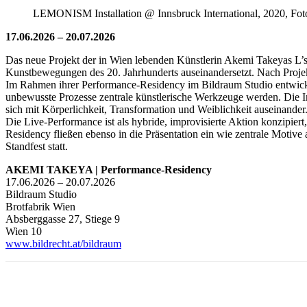
LEMONISM Installation @ Innsbruck International, 2020, Foto
17.06.2026 – 20.07.2026
Das neue Projekt der in Wien lebenden Künstlerin Akemi Takeyas L’s 
Kunstbewegungen des 20. Jahrhunderts auseinandersetzt. Nach Proj
Im Rahmen ihrer Performance-Residency im Bildraum Studio entwickel
unbewusste Prozesse zentrale künstlerische Werkzeuge werden. Die Ins
sich mit Körperlichkeit, Transformation und Weiblichkeit auseinander
Die Live-Performance ist als hybride, improvisierte Aktion konzipi
Residency fließen ebenso in die Präsentation ein wie zentrale Motive
Standfest statt.
AKEMI TAKEYA | Performance-Residency
17.06.2026 – 20.07.2026
Bildraum Studio
Brotfabrik Wien
Absberggasse 27, Stiege 9
Wien 10
www.bildrecht.at/bildraum