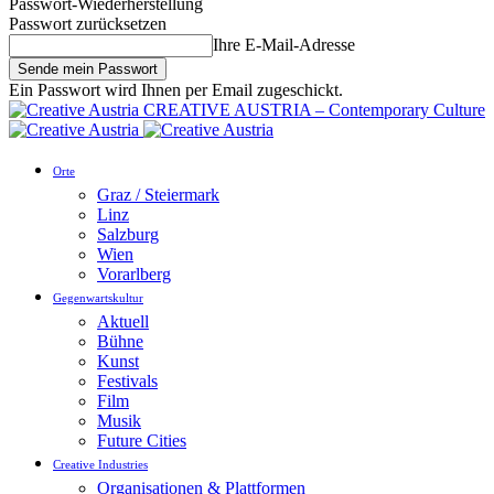
Passwort-Wiederherstellung
Passwort zurücksetzen
Ihre E-Mail-Adresse
Ein Passwort wird Ihnen per Email zugeschickt.
CREATIVE AUSTRIA – Contemporary Culture
Orte
Graz / Steiermark
Linz
Salzburg
Wien
Vorarlberg
Gegenwartskultur
Aktuell
Bühne
Kunst
Festivals
Film
Musik
Future Cities
Creative Industries
Organisationen & Plattformen