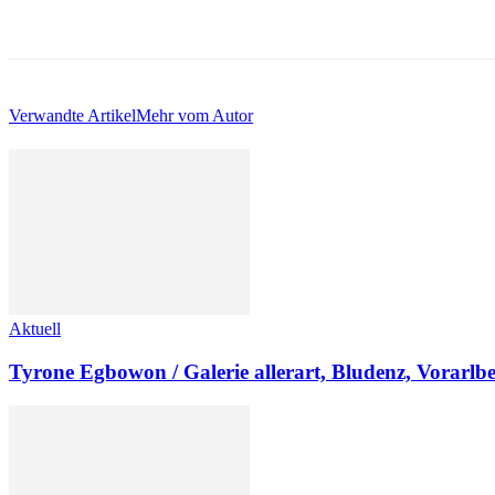
Verwandte Artikel
Mehr vom Autor
Aktuell
Tyrone Egbowon / Galerie allerart, Bludenz, Vorarlb