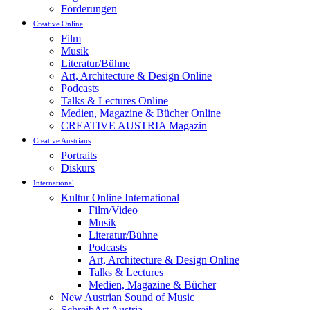
Förderungen
Creative Online
Film
Musik
Literatur/Bühne
Art, Architecture & Design Online
Podcasts
Talks & Lectures Online
Medien, Magazine & Bücher Online
CREATIVE AUSTRIA Magazin
Creative Austrians
Portraits
Diskurs
International
Kultur Online International
Film/Video
Musik
Literatur/Bühne
Podcasts
Art, Architecture & Design Online
Talks & Lectures
Medien, Magazine & Bücher
New Austrian Sound of Music
SchreibArt Austria