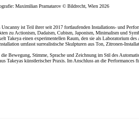
grafie: Maximilian Pramatarov © Bildrecht, Wien 2026
Uncanny ist Teil ihrer seit 2017 fortlaufenden Installations- und Per
ekten zu Actionism, Dadaism, Cubism, Japonism, Minimalism und Symb
t Takeya einen experimentellen Raum, den sie als Laboratorium des A
tallation umfasst surrealistische Skulpturen aus Ton, Zitronen-Instal
.
ert, die Bewegung, Stimme, Sprache und Zeichnung im Stil des Automat
 aus Takeyas künstlerischer Praxis. Im Anschluss an die Performances 