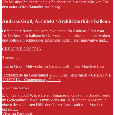
Als Musiker Zeichner und als Zeichner ein bisschen Musiker. Für
den notorischen Sammler von Songs...
Andreas Gratl, Architekt / Architekturbüro balloon
Öffentlicher Raum und Architektur sind für Andreas Gratl vom
Architekturbüro balloon in Graz untrennbar miteinander verwoben
und sollen ein schlüssiges Ensemble bilden. Der innovative und...
CREATIVE AUSTRIA
3 years ago
Jazz in Graz - Mittwochs im Generalihof!
...
See More
See Less
Jazzkonzerte im Generalihof 2023/ Graz, Steiermark » CREATIVE
AUSTRIA – Contemporary Culture
www.creativeaustria.at
5.7. – 23.8.2023 Was wäre ein Sommer in Graz ohne Jazzkonzerte
im Generalihof? Jeweils mittwochs um 19.30 finden Konzerte in
einem der schönsten Höfe der Grazer Innenstadt statt: Von der
ukrainis...
View on Facebook