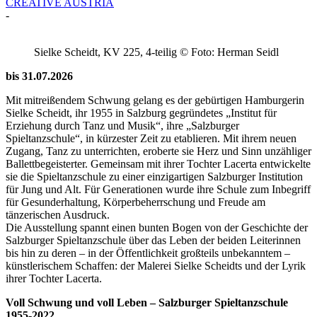
CREATIVE AUSTRIA
-
Sielke Scheidt, KV 225, 4-teilig © Foto: Herman Seidl
bis 31.07.2026
Mit mitreißendem Schwung gelang es der gebürtigen Hamburgerin
Sielke Scheidt, ihr 1955 in Salzburg gegründetes „Institut für
Erziehung durch Tanz und Musik“, ihre „Salzburger
Spieltanzschule“, in kürzester Zeit zu etablieren. Mit ihrem neuen
Zugang, Tanz zu unterrichten, eroberte sie Herz und Sinn unzähliger
Ballettbegeisterter. Gemeinsam mit ihrer Tochter Lacerta entwickelte
sie die Spieltanzschule zu einer einzigartigen Salzburger Institution
für Jung und Alt. Für Generationen wurde ihre Schule zum Inbegriff
für Gesunderhaltung, Körperbeherrschung und Freude am
tänzerischen Ausdruck.
Die Ausstellung spannt einen bunten Bogen von der Geschichte der
Salzburger Spieltanzschule über das Leben der beiden Leiterinnen
bis hin zu deren – in der Öffentlichkeit großteils unbekanntem –
künstlerischem Schaffen: der Malerei Sielke Scheidts und der Lyrik
ihrer Tochter Lacerta.
Voll Schwung und voll Leben – Salzburger Spieltanzschule
1955-2022