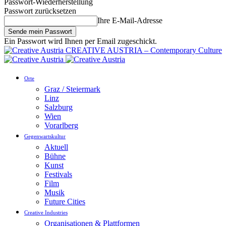
Passwort-Wiederherstellung
Passwort zurücksetzen
Ihre E-Mail-Adresse
Ein Passwort wird Ihnen per Email zugeschickt.
CREATIVE AUSTRIA – Contemporary Culture
Orte
Graz / Steiermark
Linz
Salzburg
Wien
Vorarlberg
Gegenwartskultur
Aktuell
Bühne
Kunst
Festivals
Film
Musik
Future Cities
Creative Industries
Organisationen & Plattformen