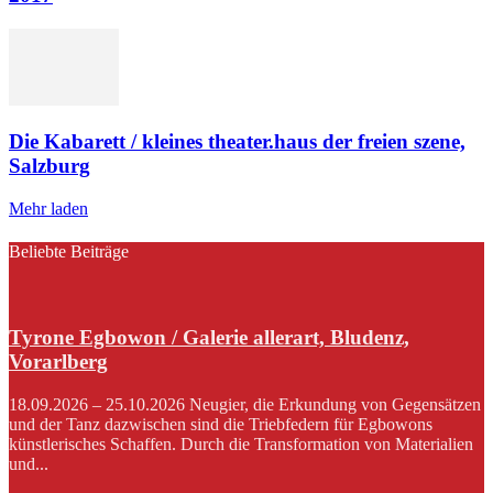
Die Kabarett / kleines theater.haus der freien szene,
Salzburg
Mehr laden
Beliebte Beiträge
Tyrone Egbowon / Galerie allerart, Bludenz,
Vorarlberg
18.09.2026 – 25.10.2026 Neugier, die Erkundung von Gegensätzen
und der Tanz dazwischen sind die Triebfedern für Egbowons
künstlerisches Schaffen. Durch die Transformation von Materialien
und...