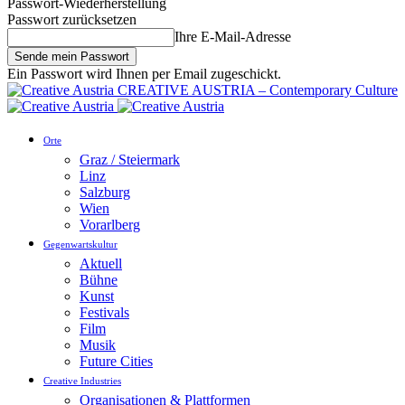
Passwort-Wiederherstellung
Passwort zurücksetzen
Ihre E-Mail-Adresse
Ein Passwort wird Ihnen per Email zugeschickt.
CREATIVE AUSTRIA – Contemporary Culture
Orte
Graz / Steiermark
Linz
Salzburg
Wien
Vorarlberg
Gegenwartskultur
Aktuell
Bühne
Kunst
Festivals
Film
Musik
Future Cities
Creative Industries
Organisationen & Plattformen