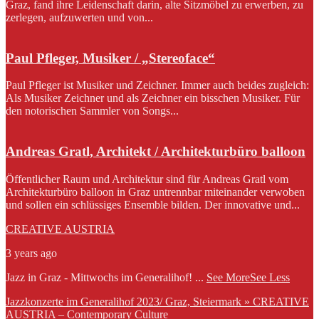
Graz, fand ihre Leidenschaft darin, alte Sitzmöbel zu erwerben, zu
zerlegen, aufzuwerten und von...
Paul Pfleger, Musiker / „Stereoface“
Paul Pfleger ist Musiker und Zeichner. Immer auch beides zugleich:
Als Musiker Zeichner und als Zeichner ein bisschen Musiker. Für
den notorischen Sammler von Songs...
Andreas Gratl, Architekt / Architekturbüro balloon
Öffentlicher Raum und Architektur sind für Andreas Gratl vom
Architekturbüro balloon in Graz untrennbar miteinander verwoben
und sollen ein schlüssiges Ensemble bilden. Der innovative und...
CREATIVE AUSTRIA
3 years ago
Jazz in Graz - Mittwochs im Generalihof!
...
See More
See Less
Jazzkonzerte im Generalihof 2023/ Graz, Steiermark » CREATIVE
AUSTRIA – Contemporary Culture