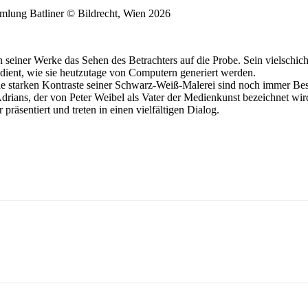
lung Batliner © Bildrecht, Wien 2026
n seiner Werke das Sehen des Betrachters auf die Probe. Sein vielschicht
ient, wie sie heutzutage von Computern generiert werden.
die starken Kontraste seiner Schwarz-Weiß-Malerei sind noch immer Bes
Adrians, der von Peter Weibel als Vater der Medienkunst bezeichne
räsentiert und treten in einen vielfältigen Dialog.