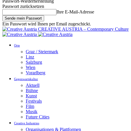
Passwort-Wiederherstellung
Passwort zurücksetzen
Ihre E-Mail-Adresse
Ein Passwort wird Ihnen per Email zugeschickt.
CREATIVE AUSTRIA – Contemporary Culture
Orte
Graz / Steiermark
Linz
Salzburg
Wien
Vorarlberg
Gegenwartskultur
Aktuell
Bühne
Kunst
Festivals
Film
Musik
Future Cities
Creative Industries
Organisationen & Plattformen