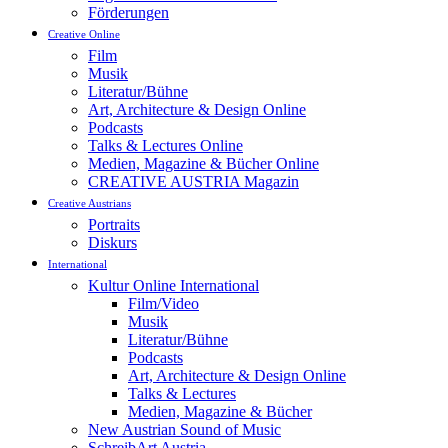
Förderungen
Creative Online
Film
Musik
Literatur/Bühne
Art, Architecture & Design Online
Podcasts
Talks & Lectures Online
Medien, Magazine & Bücher Online
CREATIVE AUSTRIA Magazin
Creative Austrians
Portraits
Diskurs
International
Kultur Online International
Film/Video
Musik
Literatur/Bühne
Podcasts
Art, Architecture & Design Online
Talks & Lectures
Medien, Magazine & Bücher
New Austrian Sound of Music
SchreibArt Austria