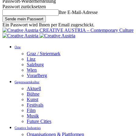
Passwort-Wiederherstellung
Passwort zurücksetzen
Ihre E-Mail-Adresse
Ein Passwort wird Ihnen per Email zugeschickt.
CREATIVE AUSTRIA – Contemporary Culture
Orte
Graz / Steiermark
Linz
Salzburg
Wien
Vorarlberg
Gegenwartskultur
Aktuell
Bühne
Kunst
Festivals
Film
Musik
Future Cities
Creative Industries
Organisationen & Plattformen