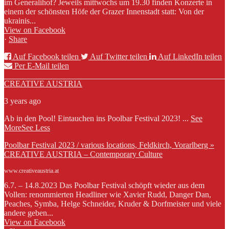
im Generalihof? Jeweils mittwochs um 19.30 finden Konzerte in
einem der schönsten Höfe der Grazer Innenstadt statt: Von der
ukrainis...
View on Facebook
·
Share
Auf Facebook teilen
Auf Twitter teilen
Auf LinkedIn teilen
Per E-Mail teilen
CREATIVE AUSTRIA
3 years ago
Ab in den Pool! Eintauchen ins Poolbar Festival 2023!
...
See
More
See Less
Poolbar Festival 2023 / various locations, Feldkirch, Vorarlberg »
CREATIVE AUSTRIA – Contemporary Culture
www.creativeaustria.at
6.7. – 14.8.2023 Das Poolbar Festival schöpft wieder aus dem
Vollen: renommierten Headliner wie Xavier Rudd, Danger Dan,
Peaches, Symba, Helge Schneider, Kruder & Dorfmeister und viele
andere geben...
View on Facebook