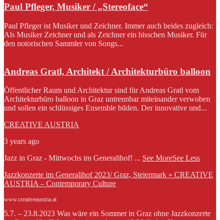
Paul Pfleger, Musiker / „Stereoface“
Paul Pfleger ist Musiker und Zeichner. Immer auch beides zugleich:
Als Musiker Zeichner und als Zeichner ein bisschen Musiker. Für
den notorischen Sammler von Songs...
Andreas Gratl, Architekt / Architekturbüro balloon
Öffentlicher Raum und Architektur sind für Andreas Gratl vom
Architekturbüro balloon in Graz untrennbar miteinander verwoben
und sollen ein schlüssiges Ensemble bilden. Der innovative und...
CREATIVE AUSTRIA
3 years ago
Jazz in Graz - Mittwochs im Generalihof!
...
See More
See Less
Jazzkonzerte im Generalihof 2023/ Graz, Steiermark » CREATIVE
AUSTRIA – Contemporary Culture
www.creativeaustria.at
5.7. – 23.8.2023 Was wäre ein Sommer in Graz ohne Jazzkonzerte