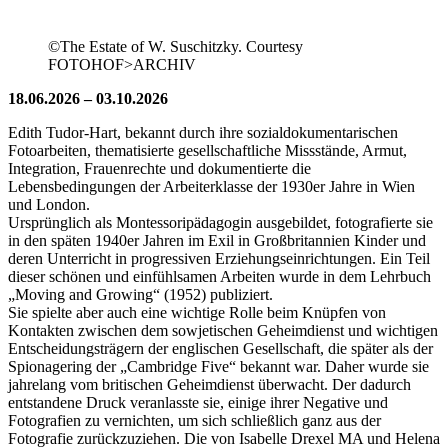
©The Estate of W. Suschitzky. Courtesy
FOTOHOF>ARCHIV
18.06.2026 – 03.10.2026
Edith Tudor-Hart, bekannt durch ihre sozialdokumentarischen
Fotoarbeiten, thematisierte gesellschaftliche Missstände, Armut,
Integration, Frauenrechte und dokumentierte die
Lebensbedingungen der Arbeiterklasse der 1930er Jahre in Wien
und London.
Ursprünglich als Montessoripädagogin ausgebildet, fotografierte sie
in den späten 1940er Jahren im Exil in Großbritannien Kinder und
deren Unterricht in progressiven Erziehungseinrichtungen. Ein Teil
dieser schönen und einfühlsamen Arbeiten wurde in dem Lehrbuch
„Moving and Growing“ (1952) publiziert.
Sie spielte aber auch eine wichtige Rolle beim Knüpfen von
Kontakten zwischen dem sowjetischen Geheimdienst und wichtigen
Entscheidungsträgern der englischen Gesellschaft, die später als der
Spionagering der „Cambridge Five“ bekannt war. Daher wurde sie
jahrelang vom britischen Geheimdienst überwacht. Der dadurch
entstandene Druck veranlasste sie, einige ihrer Negative und
Fotografien zu vernichten, um sich schließlich ganz aus der
Fotografie zurückzuziehen. Die von Isabelle Drexel MA und Helena