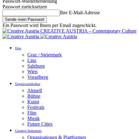
Passwort-Wiederherstellung
Passwort zurücksetzen
Ihre E-Mail-Adresse
Ein Passwort wird Ihnen per Email zugeschickt.
CREATIVE AUSTRIA – Contemporary Culture
Orte
Graz / Steiermark
Linz
Salzburg
Wien
Vorarlberg
Gegenwartskultur
Aktuell
Bühne
Kunst
Festivals
Film
Musik
Future Cities
Creative Industries
Organisationen & Plattformen