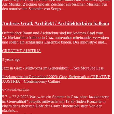
Als Musiker Zeichner und als Zeichner ein bisschen Musiker. Für
den notorischen Sammler von Songs...
Andreas Gratl, Architekt / Architekturbüro balloon
Öffentlicher Raum und Architektur sind für Andreas Gratl vom
Architekturbüro balloon in Graz untrennbar miteinander verwoben
und sollen ein schlüssiges Ensemble bilden. Der innovative und...
CREATIVE AUSTRIA
3 years ago
Jazz in Graz - Mittwochs im Generalihof!
...
See More
See Less
Jazzkonzerte im Generalihof 2023/ Graz, Steiermark » CREATIVE
AUSTRIA – Contemporary Culture
www.creativeaustria.at
5.7. – 23.8.2023 Was wäre ein Sommer in Graz ohne Jazzkonzerte
im Generalihof? Jeweils mittwochs um 19.30 finden Konzerte in
einem der schönsten Höfe der Grazer Innenstadt statt: Von der
ukrainis...