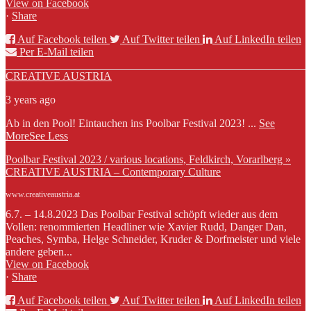
View on Facebook
·
Share
Auf Facebook teilen
Auf Twitter teilen
Auf LinkedIn teilen
Per E-Mail teilen
CREATIVE AUSTRIA
3 years ago
Ab in den Pool! Eintauchen ins Poolbar Festival 2023!
...
See
More
See Less
Poolbar Festival 2023 / various locations, Feldkirch, Vorarlberg »
CREATIVE AUSTRIA – Contemporary Culture
www.creativeaustria.at
6.7. – 14.8.2023 Das Poolbar Festival schöpft wieder aus dem
Vollen: renommierten Headliner wie Xavier Rudd, Danger Dan,
Peaches, Symba, Helge Schneider, Kruder & Dorfmeister und viele
andere geben...
View on Facebook
·
Share
Auf Facebook teilen
Auf Twitter teilen
Auf LinkedIn teilen