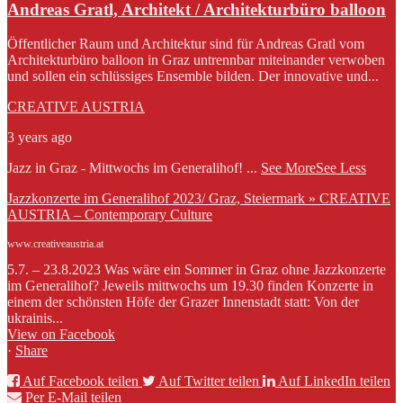
Andreas Gratl, Architekt / Architekturbüro balloon
Öffentlicher Raum und Architektur sind für Andreas Gratl vom
Architekturbüro balloon in Graz untrennbar miteinander verwoben
und sollen ein schlüssiges Ensemble bilden. Der innovative und...
CREATIVE AUSTRIA
3 years ago
Jazz in Graz - Mittwochs im Generalihof!
...
See More
See Less
Jazzkonzerte im Generalihof 2023/ Graz, Steiermark » CREATIVE
AUSTRIA – Contemporary Culture
www.creativeaustria.at
5.7. – 23.8.2023 Was wäre ein Sommer in Graz ohne Jazzkonzerte
im Generalihof? Jeweils mittwochs um 19.30 finden Konzerte in
einem der schönsten Höfe der Grazer Innenstadt statt: Von der
ukrainis...
View on Facebook
·
Share
Auf Facebook teilen
Auf Twitter teilen
Auf LinkedIn teilen
Per E-Mail teilen