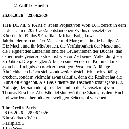
© Wolf D. Hoefert
26.06.2026 – 28.06.2026
THE DEVIL’S PARTY ist ein Projekt von Wolf D. Hoefert; in dem
in den Jahren 2020–2022 entstandenen Zyklus übersetzt der
Künstler in 99 plus 9 Grafiken Michail Bulgakows
Jahrhundertroman „Der Meister und Margarita“ in die heutige Zeit.
Die Macht und ihr Missbrauch, die Verführbarkeit der Masse und
die Feigheit des Einzelnen sind die Grundthemen des Buches, das
daher heute genauso aktuell ist wie zur Zeit seiner Vollendung vor
86 Jahren. Die gezeigten Arbeiten sind weder ein Kommentar zu
aktuellen Ereignissen noch zu heutigen Personen. Allfällige
Ähnlichkeiten haben sich somit weder absichtlich noch zufällig
ergeben, sondern vielmehr zwangsläufig, denn die Realität hat die
Kunst oft eingeholt. Als Basis diente die Taschenbuchausgabe (22.
Auflage) der Sammlung Luchterhand in der Übersetzung von
Thomas Reschke. Alle Bildtitel sind wörtliche Zitate aus dem Buch
und wurden daher mit der jeweiligen Seitenzahl versehen.
The Devil’s Party
26.06.2026 – 28.06.2026
Künstlerhaus Wien
Karlsplatz 5
1010 Wien