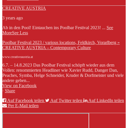
CREATIVE AUSTRIA
3 years ago
Ab in den Pool! Eintauchen ins Poolbar Festival 2023!
...
See
More
See Less
Poolbar Festival 2023 / various locations, Feldkirch, Vorarlberg »
CREATIVE AUSTRIA – Contemporary Culture
www.creativeaustria.at
6.7. – 14.8.2023 Das Poolbar Festival schöpft wieder aus dem
Vollen: renommierten Headliner wie Xavier Rudd, Danger Dan,
Peaches, Symba, Helge Schneider, Kruder & Dorfmeister und viele
andere geben...
View on Facebook
·
Share
Auf Facebook teilen
Auf Twitter teilen
Auf LinkedIn teilen
Per E-Mail teilen