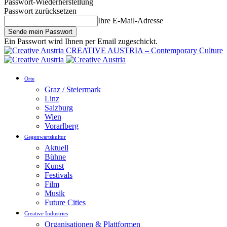
Passwort-Wiederherstellung
Passwort zurücksetzen
Ihre E-Mail-Adresse
Ein Passwort wird Ihnen per Email zugeschickt.
CREATIVE AUSTRIA – Contemporary Culture
Orte
Graz / Steiermark
Linz
Salzburg
Wien
Vorarlberg
Gegenwartskultur
Aktuell
Bühne
Kunst
Festivals
Film
Musik
Future Cities
Creative Industries
Organisationen & Plattformen