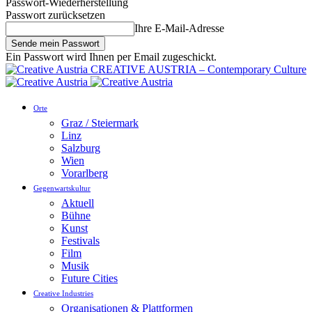
Passwort-Wiederherstellung
Passwort zurücksetzen
Ihre E-Mail-Adresse
Ein Passwort wird Ihnen per Email zugeschickt.
CREATIVE AUSTRIA – Contemporary Culture
Orte
Graz / Steiermark
Linz
Salzburg
Wien
Vorarlberg
Gegenwartskultur
Aktuell
Bühne
Kunst
Festivals
Film
Musik
Future Cities
Creative Industries
Organisationen & Plattformen