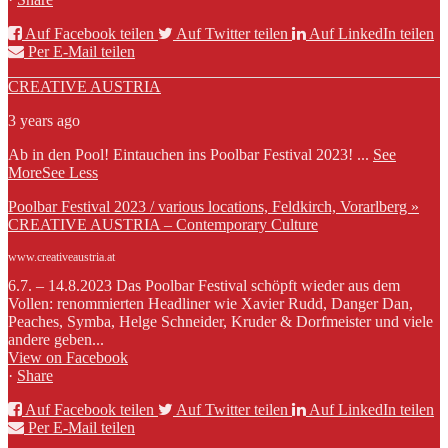
Auf Facebook teilen
Auf Twitter teilen
Auf LinkedIn teilen
Per E-Mail teilen
CREATIVE AUSTRIA
3 years ago
Ab in den Pool! Eintauchen ins Poolbar Festival 2023!
...
See
More
See Less
Poolbar Festival 2023 / various locations, Feldkirch, Vorarlberg »
CREATIVE AUSTRIA – Contemporary Culture
www.creativeaustria.at
6.7. – 14.8.2023 Das Poolbar Festival schöpft wieder aus dem
Vollen: renommierten Headliner wie Xavier Rudd, Danger Dan,
Peaches, Symba, Helge Schneider, Kruder & Dorfmeister und viele
andere geben...
View on Facebook
·
Share
Auf Facebook teilen
Auf Twitter teilen
Auf LinkedIn teilen
Per E-Mail teilen