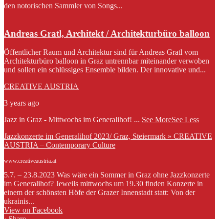
den notorischen Sammler von Songs...
Andreas Gratl, Architekt / Architekturbüro balloon
Öffentlicher Raum und Architektur sind für Andreas Gratl vom
Architekturbüro balloon in Graz untrennbar miteinander verwoben
und sollen ein schlüssiges Ensemble bilden. Der innovative und...
CREATIVE AUSTRIA
3 years ago
Jazz in Graz - Mittwochs im Generalihof!
...
See More
See Less
Jazzkonzerte im Generalihof 2023/ Graz, Steiermark » CREATIVE
AUSTRIA – Contemporary Culture
www.creativeaustria.at
5.7. – 23.8.2023 Was wäre ein Sommer in Graz ohne Jazzkonzerte
im Generalihof? Jeweils mittwochs um 19.30 finden Konzerte in
einem der schönsten Höfe der Grazer Innenstadt statt: Von der
ukrainis...
View on Facebook
·
Share