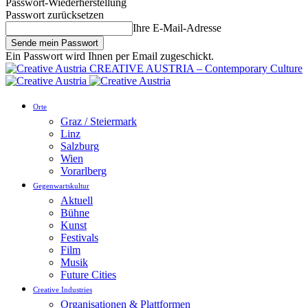
Passwort-Wiederherstellung
Passwort zurücksetzen
Ihre E-Mail-Adresse
Ein Passwort wird Ihnen per Email zugeschickt.
CREATIVE AUSTRIA – Contemporary Culture
Orte
Graz / Steiermark
Linz
Salzburg
Wien
Vorarlberg
Gegenwartskultur
Aktuell
Bühne
Kunst
Festivals
Film
Musik
Future Cities
Creative Industries
Organisationen & Plattformen