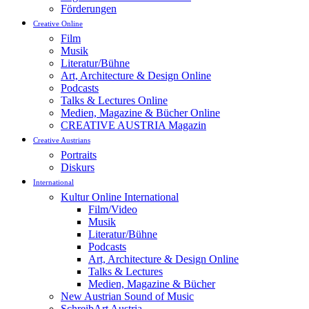
Förderungen
Creative Online
Film
Musik
Literatur/Bühne
Art, Architecture & Design Online
Podcasts
Talks & Lectures Online
Medien, Magazine & Bücher Online
CREATIVE AUSTRIA Magazin
Creative Austrians
Portraits
Diskurs
International
Kultur Online International
Film/Video
Musik
Literatur/Bühne
Podcasts
Art, Architecture & Design Online
Talks & Lectures
Medien, Magazine & Bücher
New Austrian Sound of Music
SchreibArt Austria