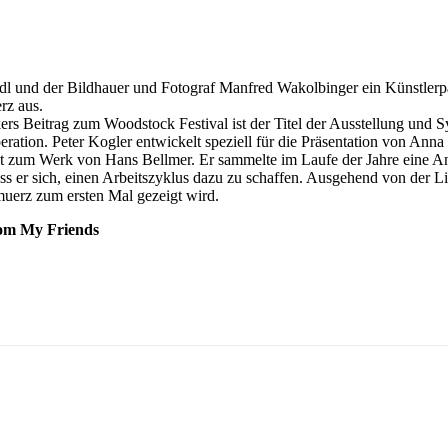
l und der Bildhauer und Fotograf Manfred Wakolbinger ein Künstlerpaa
rz aus.
rs Beitrag zum Woodstock Festival ist der Titel der Ausstellung und S
ation. Peter Kogler entwickelt speziell für die Präsentation von Ann
tät zum Werk von Hans Bellmer. Er sammelte im Laufe der Jahre eine An
 er sich, einen Arbeitszyklus dazu zu schaffen. Ausgehend von der L
uerz zum ersten Mal gezeigt wird.
rom My Friends