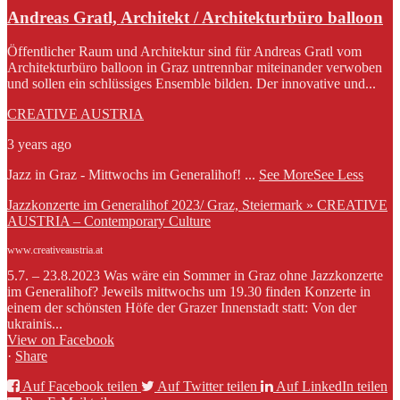
Andreas Gratl, Architekt / Architekturbüro balloon
Öffentlicher Raum und Architektur sind für Andreas Gratl vom
Architekturbüro balloon in Graz untrennbar miteinander verwoben
und sollen ein schlüssiges Ensemble bilden. Der innovative und...
CREATIVE AUSTRIA
3 years ago
Jazz in Graz - Mittwochs im Generalihof!
...
See More
See Less
Jazzkonzerte im Generalihof 2023/ Graz, Steiermark » CREATIVE
AUSTRIA – Contemporary Culture
www.creativeaustria.at
5.7. – 23.8.2023 Was wäre ein Sommer in Graz ohne Jazzkonzerte
im Generalihof? Jeweils mittwochs um 19.30 finden Konzerte in
einem der schönsten Höfe der Grazer Innenstadt statt: Von der
ukrainis...
View on Facebook
·
Share
Auf Facebook teilen
Auf Twitter teilen
Auf LinkedIn teilen