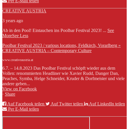
Per E-Mail teilen
CREATIVE AUSTRIA
3 years ago
Ab in den Pool! Eintauchen ins Poolbar Festival 2023!
...
See
More
See Less
Poolbar Festival 2023 / various locations, Feldkirch, Vorarlberg »
CREATIVE AUSTRIA – Contemporary Culture
www.creativeaustria.at
6.7. – 14.8.2023 Das Poolbar Festival schöpft wieder aus dem
Vollen: renommierten Headliner wie Xavier Rudd, Danger Dan,
Peaches, Symba, Helge Schneider, Kruder & Dorfmeister und viele
andere geben...
View on Facebook
·
Share
Auf Facebook teilen
Auf Twitter teilen
Auf LinkedIn teilen
Per E-Mail teilen