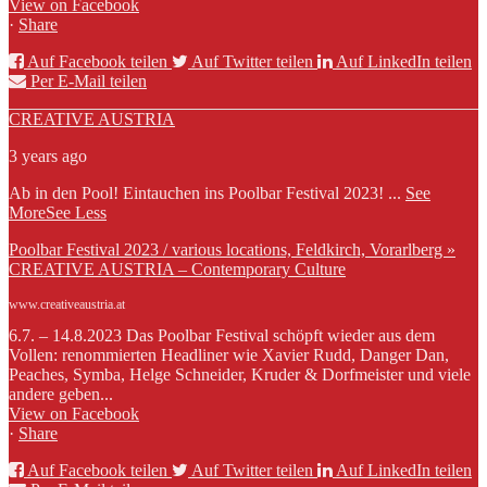
View on Facebook
·
Share
Auf Facebook teilen
Auf Twitter teilen
Auf LinkedIn teilen
Per E-Mail teilen
CREATIVE AUSTRIA
3 years ago
Ab in den Pool! Eintauchen ins Poolbar Festival 2023!
...
See
More
See Less
Poolbar Festival 2023 / various locations, Feldkirch, Vorarlberg »
CREATIVE AUSTRIA – Contemporary Culture
www.creativeaustria.at
6.7. – 14.8.2023 Das Poolbar Festival schöpft wieder aus dem
Vollen: renommierten Headliner wie Xavier Rudd, Danger Dan,
Peaches, Symba, Helge Schneider, Kruder & Dorfmeister und viele
andere geben...
View on Facebook
·
Share
Auf Facebook teilen
Auf Twitter teilen
Auf LinkedIn teilen