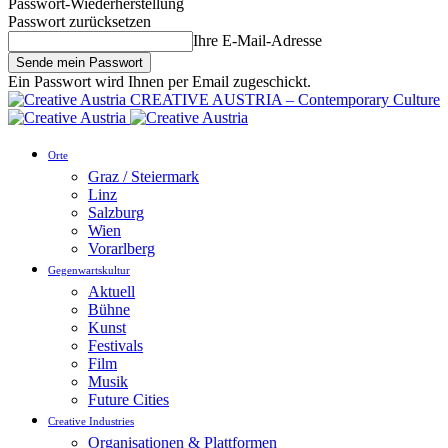
Passwort-Wiederherstellung
Passwort zurücksetzen
Ihre E-Mail-Adresse
Ein Passwort wird Ihnen per Email zugeschickt.
CREATIVE AUSTRIA – Contemporary Culture
Orte
Graz / Steiermark
Linz
Salzburg
Wien
Vorarlberg
Gegenwartskultur
Aktuell
Bühne
Kunst
Festivals
Film
Musik
Future Cities
Creative Industries
Organisationen & Plattformen