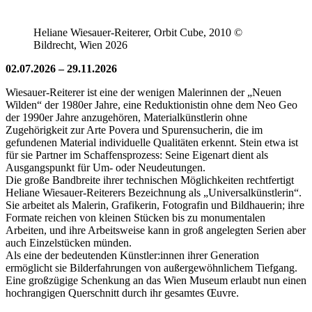
Heliane Wiesauer-Reiterer, Orbit Cube, 2010 ©
Bildrecht, Wien 2026
02.07.2026 – 29.11.2026
Wiesauer-Reiterer ist eine der wenigen Malerinnen der „Neuen
Wilden“ der 1980er Jahre, eine Reduktionistin ohne dem Neo Geo
der 1990er Jahre anzugehören, Materialkünstlerin ohne
Zugehörigkeit zur Arte Povera und Spurensucherin, die im
gefundenen Material individuelle Qualitäten erkennt. Stein etwa ist
für sie Partner im Schaffensprozess: Seine Eigenart dient als
Ausgangspunkt für Um- oder Neudeutungen.
Die große Bandbreite ihrer technischen Möglichkeiten rechtfertigt
Heliane Wiesauer-Reiterers Bezeichnung als „Universalkünstlerin“.
Sie arbeitet als Malerin, Grafikerin, Fotografin und Bildhauerin; ihre
Formate reichen von kleinen Stücken bis zu monumentalen
Arbeiten, und ihre Arbeitsweise kann in groß angelegten Serien aber
auch Einzelstücken münden.
Als eine der bedeutenden Künstler:innen ihrer Generation
ermöglicht sie Bilderfahrungen von außergewöhnlichem Tiefgang.
Eine großzügige Schenkung an das Wien Museum erlaubt nun einen
hochrangigen Querschnitt durch ihr gesamtes Œuvre.