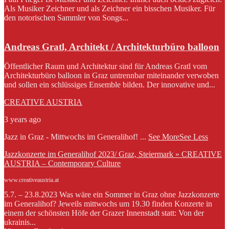
Als Musiker Zeichner und als Zeichner ein bisschen Musiker. Für
den notorischen Sammler von Songs...
Andreas Gratl, Architekt / Architekturbüro balloon
Öffentlicher Raum und Architektur sind für Andreas Gratl vom
Architekturbüro balloon in Graz untrennbar miteinander verwoben
und sollen ein schlüssiges Ensemble bilden. Der innovative und...
CREATIVE AUSTRIA
3 years ago
Jazz in Graz - Mittwochs im Generalihof!
...
See More
See Less
Jazzkonzerte im Generalihof 2023/ Graz, Steiermark » CREATIVE
AUSTRIA – Contemporary Culture
www.creativeaustria.at
5.7. – 23.8.2023 Was wäre ein Sommer in Graz ohne Jazzkonzerte
im Generalihof? Jeweils mittwochs um 19.30 finden Konzerte in
einem der schönsten Höfe der Grazer Innenstadt statt: Von der
ukrainis...