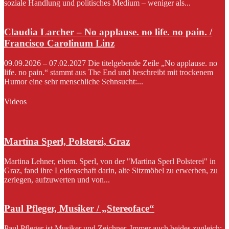
soziale Handlung und politisches Medium – weniger als...
Claudia Larcher – No applause. no life. no pain. /
Francisco Carolinum Linz
09.09.2026 – 07.02.2027 Die titelgebende Zeile „No applause. no
life. no pain.“ stammt aus The End und beschreibt mit trockenem
Humor eine sehr menschliche Sehnsucht:...
Videos
Martina Sperl, Polsterei, Graz
Martina Lehner, ehem. Sperl, von der "Martina Sperl Polsterei" in
Graz, fand ihre Leidenschaft darin, alte Sitzmöbel zu erwerben, zu
zerlegen, aufzuwerten und von...
Paul Pfleger, Musiker / „Stereoface“
Paul Pfleger ist Musiker und Zeichner. Immer auch beides zugleich: