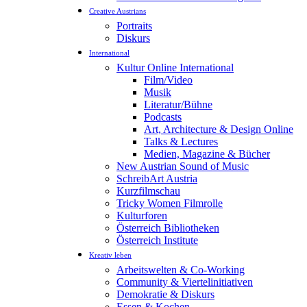
Creative Austrians
Portraits
Diskurs
International
Kultur Online International
Film/Video
Musik
Literatur/Bühne
Podcasts
Art, Architecture & Design Online
Talks & Lectures
Medien, Magazine & Bücher
New Austrian Sound of Music
SchreibArt Austria
Kurzfilmschau
Tricky Women Filmrolle
Kulturforen
Österreich Bibliotheken
Österreich Institute
Kreativ leben
Arbeitswelten & Co-Working
Community & Viertelinitiativen
Demokratie & Diskurs
Essen & Kochen