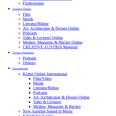
Förderungen
Creative Online
Film
Musik
Literatur/Bühne
Art, Architecture & Design Online
Podcasts
Talks & Lectures Online
Medien, Magazine & Bücher Online
CREATIVE AUSTRIA Magazin
Creative Austrians
Portraits
Diskurs
International
Kultur Online International
Film/Video
Musik
Literatur/Bühne
Podcasts
Art, Architecture & Design Online
Talks & Lectures
Medien, Magazine & Bücher
New Austrian Sound of Music
SchreibArt Austria