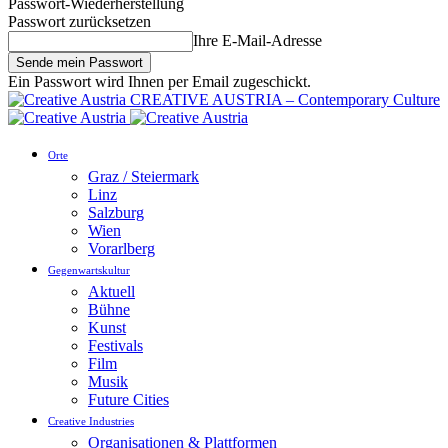
Passwort-Wiederherstellung
Passwort zurücksetzen
Ihre E-Mail-Adresse
Ein Passwort wird Ihnen per Email zugeschickt.
CREATIVE AUSTRIA – Contemporary Culture
Orte
Graz / Steiermark
Linz
Salzburg
Wien
Vorarlberg
Gegenwartskultur
Aktuell
Bühne
Kunst
Festivals
Film
Musik
Future Cities
Creative Industries
Organisationen & Plattformen