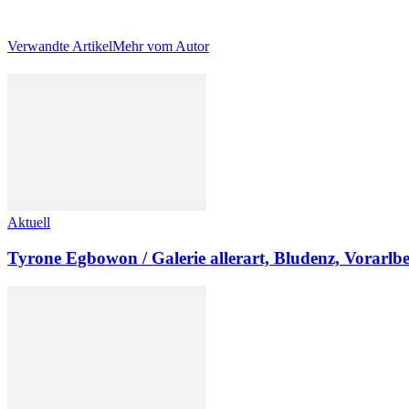
Verwandte Artikel
Mehr vom Autor
Aktuell
Tyrone Egbowon / Galerie allerart, Bludenz, Vorarlb