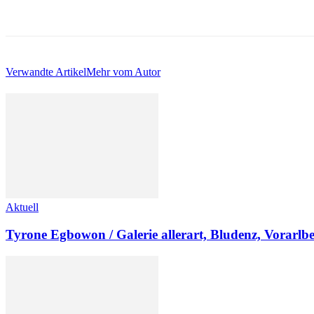
Verwandte Artikel
Mehr vom Autor
Aktuell
Tyrone Egbowon / Galerie allerart, Bludenz, Vorarlb