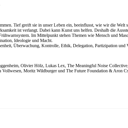
men. Tief greift sie in unser Leben ein, beeinflusst, wie wir die Welt
ksamkeit ist verlangt. Dabei kann Kunst uns helfen. Deshalb die Ausst
und Frühwarnsystem. Im Mittelpunkt stehen Themen wie Mensch und Masc
nation, Ideologie und Macht.
nheit, Überwachung, Kontrolle, Ethik, Delegation, Partizipation und V
enheim, Olivier Hölz, Lukas Lex, The Meaningful Noise Collective, D
na Vollwesen, Moritz Wildburger und The Future Foundation & Aron C