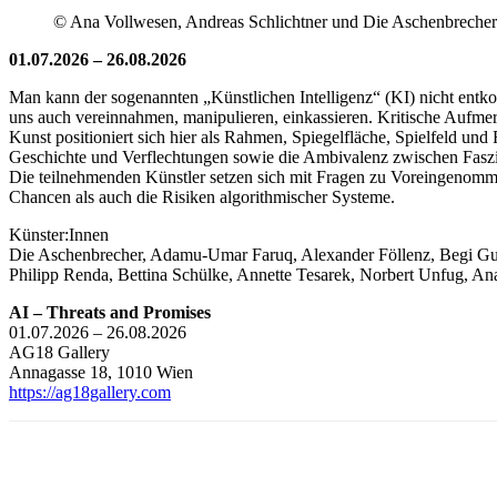
© Ana Vollwesen, Andreas Schlichtner und Die Aschenbrecher
01.07.2026 – 26.08.2026
Man kann der sogenannten „Künstlichen Intelligenz“ (KI) nicht entkom
uns auch vereinnahmen, manipulieren, einkassieren. Kritische Aufmer
Kunst positioniert sich hier als Rahmen, Spiegelfläche, Spielfeld 
Geschichte und Verflechtungen sowie die Ambivalenz zwischen Faszi
Die teilnehmenden Künstler setzen sich mit Fragen zu Voreingenomme
Chancen als auch die Risiken algorithmischer Systeme.
Künster:Innen
Die Aschenbrecher, Adamu-Umar Faruq, Alexander Föllenz, Begi Gugg
Philipp Renda, Bettina Schülke, Annette Tesarek, Norbert Unfug, A
AI – Threats and Promises
01.07.2026 – 26.08.2026
AG18 Gallery
Annagasse 18, 1010 Wien
https://ag18gallery.com