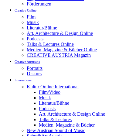
Förderungen
Creative Online
Film
Musik
Literatur/Bühne
Art, Architecture & Design Online
Podcasts
Talks & Lectures Online
Medien, Magazine & Bücher Online
CREATIVE AUSTRIA Magazin
Creative Austrians
Portraits
Diskurs
International
Kultur Online International
Film/Video
Musik
Literatur/Bühne
Podcasts
Art, Architecture & Design Online
Talks & Lectures
Medien, Magazine & Bücher
New Austrian Sound of Music
SchreibArt Austria