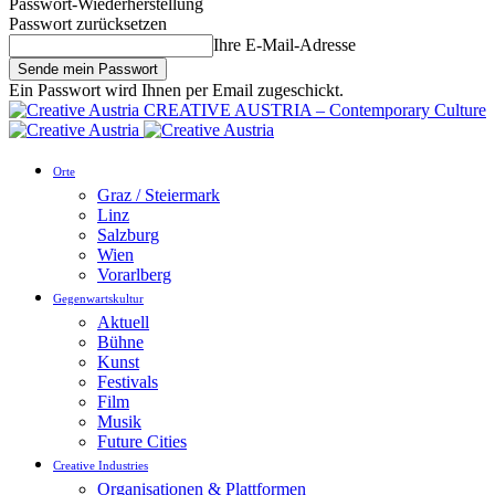
Passwort-Wiederherstellung
Passwort zurücksetzen
Ihre E-Mail-Adresse
Ein Passwort wird Ihnen per Email zugeschickt.
CREATIVE AUSTRIA – Contemporary Culture
Orte
Graz / Steiermark
Linz
Salzburg
Wien
Vorarlberg
Gegenwartskultur
Aktuell
Bühne
Kunst
Festivals
Film
Musik
Future Cities
Creative Industries
Organisationen & Plattformen