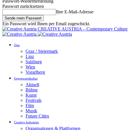
Passwort-Wiederherstellung
Passwort zurücksetzen
Ihre E-Mail-Adresse
Ein Passwort wird Ihnen per Email zugeschickt.
CREATIVE AUSTRIA – Contemporary Culture
Orte
Graz / Steiermark
Linz
Salzburg
Wien
Vorarlberg
Gegenwartskultur
Aktuell
Bühne
Kunst
Festivals
Film
Musik
Future Cities
Creative Industries
Organisationen & Plattformen