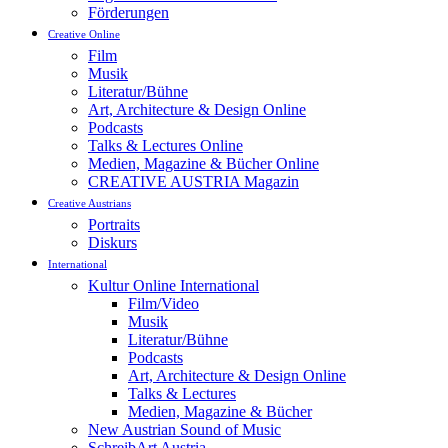
Förderungen
Creative Online
Film
Musik
Literatur/Bühne
Art, Architecture & Design Online
Podcasts
Talks & Lectures Online
Medien, Magazine & Bücher Online
CREATIVE AUSTRIA Magazin
Creative Austrians
Portraits
Diskurs
International
Kultur Online International
Film/Video
Musik
Literatur/Bühne
Podcasts
Art, Architecture & Design Online
Talks & Lectures
Medien, Magazine & Bücher
New Austrian Sound of Music
SchreibArt Austria