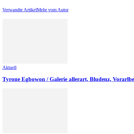
Verwandte Artikel
Mehr vom Autor
Aktuell
Tyrone Egbowon / Galerie allerart, Bludenz, Vorarlb