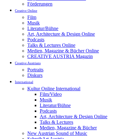
Förderungen
Creative Online
Film
Musik
Literatur/Bühne
Art, Architecture & Design Online
Podcasts
Talks & Lectures Online
Medien, Magazine & Bücher Online
CREATIVE AUSTRIA Magazin
Creative Austrians
Portraits
Diskurs
International
Kultur Online International
Film/Video
Musik
Literatur/Bühne
Podcasts
Art, Architecture & Design Online
Talks & Lectures
Medien, Magazine & Bücher
New Austrian Sound of Music
SchreibArt Austria