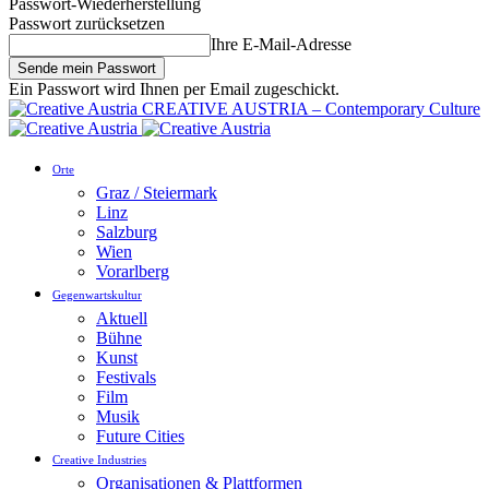
Passwort-Wiederherstellung
Passwort zurücksetzen
Ihre E-Mail-Adresse
Ein Passwort wird Ihnen per Email zugeschickt.
CREATIVE AUSTRIA – Contemporary Culture
Orte
Graz / Steiermark
Linz
Salzburg
Wien
Vorarlberg
Gegenwartskultur
Aktuell
Bühne
Kunst
Festivals
Film
Musik
Future Cities
Creative Industries
Organisationen & Plattformen